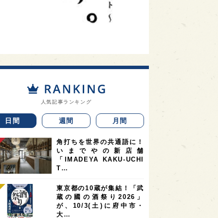
人気記事ランキング
日間
週間
月間
角打ちを世界の共通語に！
いまでやの新店舗
「IMADEYA KAKU-UCHI
T…
東京都の10蔵が集結！「武
蔵の國の酒祭り2026」
が、10/3(土)に府中市・
大…