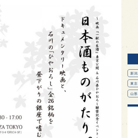
新潟
東京
山形
愛知
北海
オピ
広島