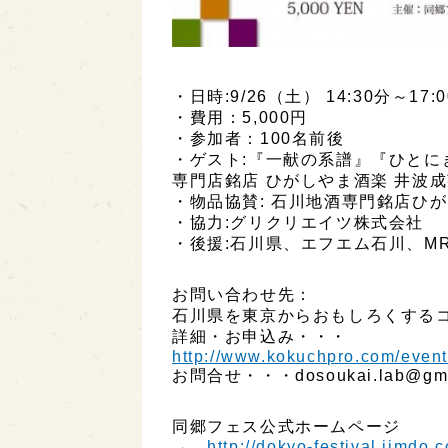
・日時:9/26（土） 14:30分～17:0
・費用：5,000円
・参加者：100名前後
・ゲスト:『一献の系譜』『ひとに
専門店銘店 ひがしやま酒楽 井波
・物品協賛: 石川地酒専門銘店ひ
・協力:グリクリエイツ株式会社
・後援:石川県、エフエム石川、M
お問い合わせ先：
石川県を東京からおもしろくする
詳細・お申込み・・・
http://www.kokuchpro.com/eve
お問合せ・・・dosoukai.lab@gma
同郷フェス公式ホームページ
→
http://dokyo-festival.jimdo.