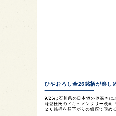
ひやおろし全26銘柄が楽し
9/26は石川県の日本酒の奥深さ
能登杜氏のドキュメンタリー映画
２６銘柄を昼下がりの銀座で嗜め