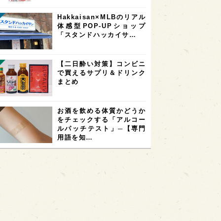
Hakkaisan×MLBのリアル
体感型POP-UPショップ
「スタンドハッカイサ…
【二日酔い対策】コンビニ
で買えるサプリ＆ドリンク
まとめ
お酒を飲める体質かどうか
をチェックする「アルコー
ルパッチテスト」─【専門
用語を知…