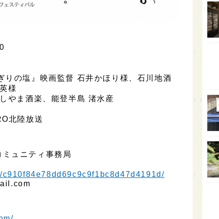
石川
富山
SAK
0
山口
大分
ぎりの塩』映画監督 石井かほり様、石川地酒
成英様
福岡
がしやま酒楽、能登半島 渚水産
オー
RO北陸放送
SA
香川
コミュニティ事務局
全蔵
群馬
nt/c910f84e78dd69c9c9f1bc8d47d4191d/
il.com
イギ
歌舞
com/