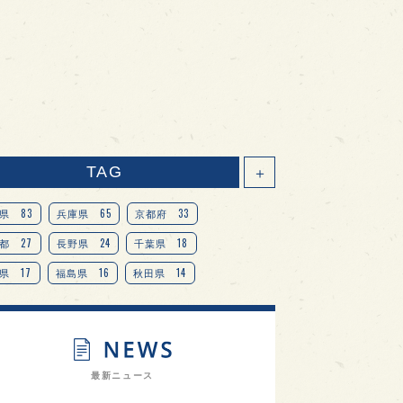
TAG
＋
83
65
33
県
兵庫県
京都府
27
24
18
都
長野県
千葉県
17
16
14
県
福島県
秋田県
14
14
13
県
宮城県
岐阜県
13
12
11
道
茨城県
栃木県
9
9
ニオンリーダーの視点
埼玉県
最新ニュース
8
7
7
県
山梨県
ヨーロッパ