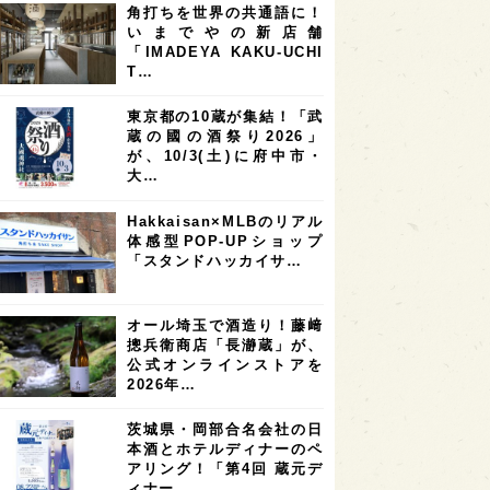
角打ちを世界の共通語に！
7
7
7
6
県
奈良県
滋賀県
和歌山県
いまでやの新店舗
「IMADEYA KAKU-UCHI
6
6
5
5
県
フランス
高知県
島根県
T…
5
5
5
4
E100
佐賀県
岡山県
岩手県
東京都の10蔵が集結！「武
4
4
4
県
アメリカ
神奈川県
蔵の國の酒祭り2026」
が、10/3(土)に府中市・
4
3
3
3
県
三重県
大阪府
青森県
大…
3
3
3
2
県
スペイン
香港
福井県
Hakkaisan×MLBのリアル
2
2
2
体感型POP-UPショップ
ストラリア
台湾
アジア
「スタンドハッカイサ…
2
1
1
KEの時代を生きる
静岡県
長崎県
1
1
1
県
現役蔵人
愛媛県
オール埼玉で酒造り！藤﨑
摠兵衛商店「長瀞蔵」が、
1
1
1
めぐり
シンガポール
カナダ
公式オンラインストアを
1
1
1
1
2026年…
県
熊本県
徳島県
北米
1
1
1
リス
ノルウェー
新宿区
茨城県・岡部合名会社の日
本酒とホテルディナーのペ
1
1
1
伎町
沖縄県
鳥取県
アリング！「第4回 蔵元デ
ィナー…