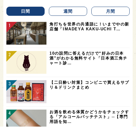
日間
週間
月間
角打ちを世界の共通語に！いまでやの新
店舗「IMADEYA KAKU-UCHI T…
10の設問に答えるだけで“好みの日本
酒”がわかる無料サイト「日本酒三角チ
ャート診…
【二日酔い対策】コンビニで買えるサプ
リ＆ドリンクまとめ
お酒を飲める体質かどうかをチェックす
る「アルコールパッチテスト」─【専門
用語を知…