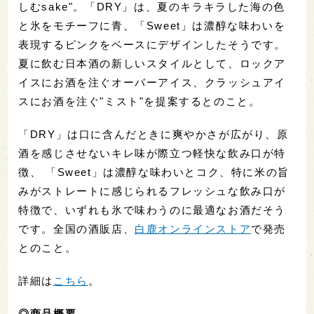
しむsake"。「DRY」は、夏のキラキラした海の色
と氷をモチーフに青、「Sweet」は濃醇な味わいを
表現するピンクをベースにデザインしたそうです。
夏に飲む日本酒の新しいスタイルとして、ロックア
イスにお酒を注ぐオーバーアイス、クラッシュアイ
スにお酒を注ぐ"ミスト"を提案するとのこと。
「DRY」は口に含んだときに爽やかさが広がり、原
酒を感じさせないキレ味が際立つ軽快な飲み口が特
徴、 「Sweet」は濃醇な味わいとコク、特に米の旨
みがストレートに感じられるフレッシュな飲み口が
特徴で、いずれも氷で味わうのに最適なお酒だそう
です。全国の酒販店、
白鹿オンラインストア
で発売
とのこと。
詳細は
こちら
。
◎商品概要