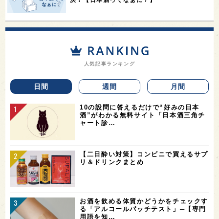
決！【日本酒ってなぁに？】
人気記事ランキング
日間
週間
月間
10の設問に答えるだけで“好みの日本
酒”がわかる無料サイト「日本酒三角チ
ャート診…
【二日酔い対策】コンビニで買えるサプ
リ＆ドリンクまとめ
お酒を飲める体質かどうかをチェックす
る「アルコールパッチテスト」─【専門
用語を知…