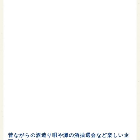
昔ながらの酒造り唄や灘の酒抽選会など楽しい企