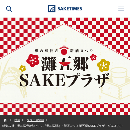
SAKETIMES
特集
リリース情報
総勢17社！灘の蔵元が勢ぞろい「灘の蔵開き・新酒まつり 灘五郷SAKEプラザ」が2/16(木)・