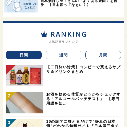
日本酒はじめてさんの「よくある疑問」を解
決！【日本酒ってなぁに？】
人気記事ランキング
日間
週間
月間
【二日酔い対策】コンビニで買えるサプ
リ＆ドリンクまとめ
お酒を飲める体質かどうかをチェックす
る「アルコールパッチテスト」─【専門
用語を知…
10の設問に答えるだけで“好みの日本
酒”がわかる無料サイト「日本酒三角チ