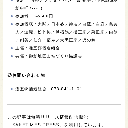
影中町3-2-1)
参加料：3杯500円
参加酒蔵：大関／日本盛／德若／白鷹／白鹿／島美
人／道灌／松竹梅／浜福鶴／櫻正宗／菊正宗／白鶴
／剣菱／仙介／福寿／大黒正宗／沢の鶴
主催：灘五郷酒造組合
共催：御影地区まちづくり協議会
◎お問い合わせ先
灘五郷酒造組合 078-841-1101
この記事は無料リリース情報配信機能
「SAKETIMES PRESS」を利用しています。