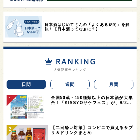
日本酒はじめてさんの「よくある疑問」を解
決！【日本酒ってなぁに？】
人気記事ランキング
日間
週間
月間
全国50蔵・150種類以上の日本酒が大集
合！「KISSYOサケフェス」が、9/2…
【二日酔い対策】コンビニで買えるサプ
リ＆ドリンクまとめ