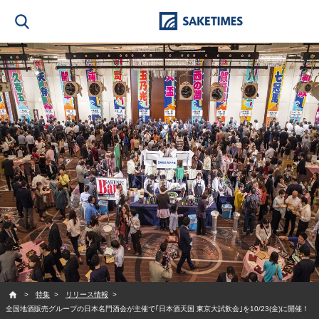
SAKETIMES
特集
リリース情報
全国地酒販売グループの日本名門酒会が主催で｢日本酒天国 東京大試飲会｣を10/23(金)に開催！