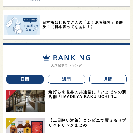
日本酒はじめてさんの「よくある疑問」を解
決！【日本酒ってなぁに？】
人気記事ランキング
日間
週間
月間
角打ちを世界の共通語に！いまでやの新
店舗「IMADEYA KAKU-UCHI T…
【二日酔い対策】コンビニで買えるサプ
リ＆ドリンクまとめ