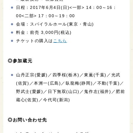
日程：2017年6月4日(日)<一部> 14：00～16：
00<二部> 17：00～19：00
会場：スパイラルホール(東京・青山)
料金：前売 3,000円(税込)
チケットの購入は
こちら
◎参加蔵元
山丹正宗(愛媛)／四季桜(栃木)／東薫(千葉)／光武
(佐賀)／本洲一(広島)／臥龍梅(静岡)／不動(千葉)／
野武士(愛媛)／日下無双(山口)／鬼作左(福井)／肥前
蔵心(佐賀)／今代司(新潟)
◎お問い合わせ先