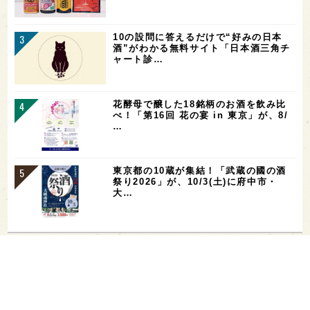
10の設問に答えるだけで“好みの日本
酒”がわかる無料サイト「日本酒三角チ
ャート診…
花酵母で醸した18銘柄のお酒を飲み比
べ！「第16回 花の宴 in 東京」が、8/
…
東京都の10蔵が集結！「武蔵の國の酒
祭り2026」が、10/3(土)に府中市・
大…