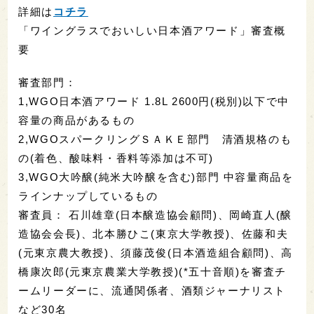
詳細は
コチラ
「ワイングラスでおいしい日本酒アワード」審査概
要
審査部門：
1,WGO日本酒アワード 1.8L 2600円(税別)以下で中
容量の商品があるもの
2,WGOスパークリングＳＡＫＥ部門 清酒規格のも
の(着色、酸味料・香料等添加は不可)
3,WGO大吟醸(純米大吟醸を含む)部門 中容量商品を
ラインナップしているもの
審査員： 石川雄章(日本醸造協会顧問)、岡崎直人(醸
造協会会長)、北本勝ひこ(東京大学教授)、佐藤和夫
(元東京農大教授)、須藤茂俊(日本酒造組合顧問)、高
橋康次郎(元東京農業大学教授)(*五十音順)を審査チ
ームリーダーに、流通関係者、酒類ジャーナリスト
など30名