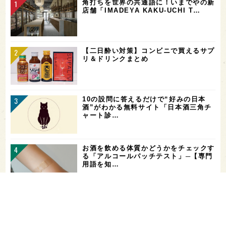
角打ちを世界の共通語に！いまでやの新
店舗「IMADEYA KAKU-UCHI T…
【二日酔い対策】コンビニで買えるサプ
リ＆ドリンクまとめ
10の設問に答えるだけで“好みの日本
酒”がわかる無料サイト「日本酒三角チ
ャート診…
お酒を飲める体質かどうかをチェックす
る「アルコールパッチテスト」─【専門
用語を知…
花酵母で醸した18銘柄のお酒を飲み比
べ！「第16回 花の宴 in 東京」が、8/
…