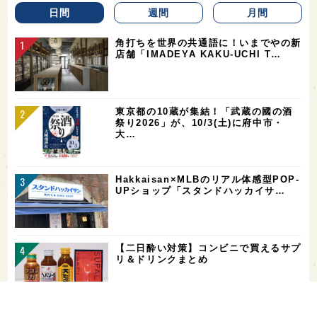
日間
週間
月間
角打ちを世界の共通語に！いまでやの新
店舗「IMADEYA KAKU-UCHI T…
東京都の10蔵が集結！「武蔵の國の酒
祭り2026」が、10/3(土)に府中市・
大…
Hakkaisan×MLBのリアル体感型POP-
UPショップ「スタンドハッカイサ…
【二日酔い対策】コンビニで買えるサプ
リ＆ドリンクまとめ
お酒を飲める体質かどうかをチェックす