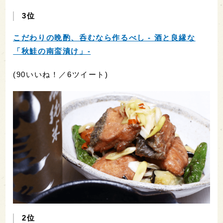
3位
こだわりの晩酌、呑むなら作るべし - 酒と良縁な
「秋鮭の南蛮漬け」-
(90いいね！／6ツイート)
2位