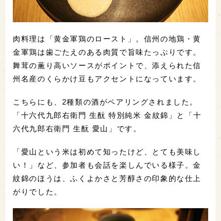
肉料理は「黄金軍鶏のロースト」。信州の地鶏・黄
金軍鶏は歯ごたえのある肉質で旨味たっぷりです。
舞茸の薫り高いソースがポイントで、添えられた信
州名産のくらかけ豆もアクセントになっています。
こちらにも、2種類の酒がペアリングされました。
「十六代九郎右衛門 生酛 特別純米 金紋錦」と「十
六代九郎右衛門 生酛 愛山」です。
「愛山という米は初めて知ったけど、とても美味し
い！」など、参加者も会話を楽しんでいる様子。金
紋錦のほうは、ふくよかさと芳醇さの印象的な仕上
がりでした。