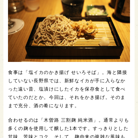
食事は「塩イカのかき揚げ せいろそば」。海と隣接
していない長野県では、新鮮なイカが手に入らなか
った遠い昔、塩漬けにしたイカを保存食として食べ
ていたのだとか。今回は、それをかき揚げ。そのま
まで充分、酒の肴になります。
合わせるのは「木曽路 三割麹 純米酒」。通常よりも
多くの麹を使用して醸した1本です。すっきりとした
甘味、苦味とコク、そして、麹由来の複雑な風味も