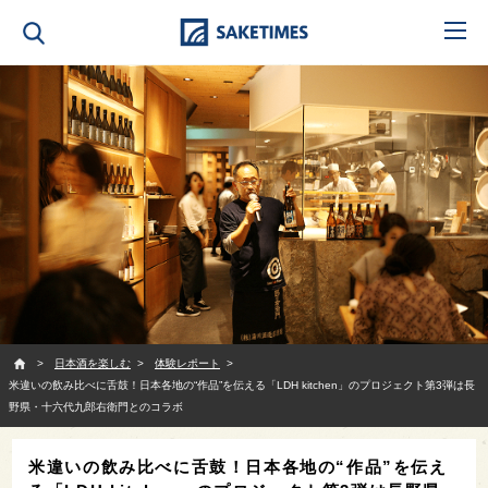
SAKETIMES
日本酒を楽しむ
体験レポート
米違いの飲み比べに舌鼓！日本各地の“作品”を伝える「LDH kitchen」のプロジェクト第3弾は長
野県・十六代九郎右衛門とのコラボ
米違いの飲み比べに舌鼓！日本各地の“作品”を伝え