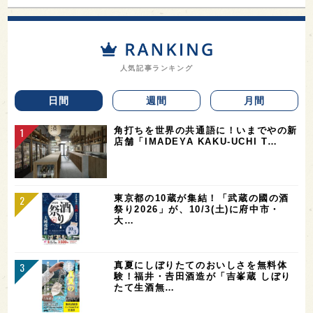
人気記事ランキング
日間
週間
月間
角打ちを世界の共通語に！いまでやの新
店舗「IMADEYA KAKU-UCHI T…
東京都の10蔵が集結！「武蔵の國の酒
祭り2026」が、10/3(土)に府中市・
大…
真夏にしぼりたてのおいしさを無料体
験！福井・𠮷田酒造が「吉峯蔵 しぼり
たて生酒無…