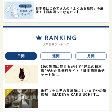
日本酒はじめてさんの「よくある疑問」を解
決！【日本酒ってなぁに？】
人気記事ランキング
日間
週間
月間
10の設問に答えるだけで“好みの日本
酒”がわかる無料サイト「日本酒三角チ
ャート診…
角打ちを世界の共通語に！いまでやの新
店舗「IMADEYA KAKU-UCHI T…