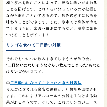
和らぎ水をお供にして飲みすぎ防止
「明日は大事なプレゼン・・・。今夜は酔いたくな
いなぁ」
”
酔いが気になる
”あなたは、
和らぎ水をお酒と一緒に
飲む
ことが大切です。
◎
日本酒のチェイサー「和らぎ水」のススメ