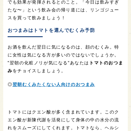
和らぎ水を飲むことによって、急激に酔いがまわる
ことを防げます。どれくらい酔っているのか把握し
ながら飲むことができるので、飲み過ぎずにお酒を
味わうことができます。また、氷水では身体が冷え
てしまうため、常温〜白湯にするなど、温度に気を
つけることもポイント！
リンゴを食べて二日酔い対策
それでもついつい飲みすぎてしまうのが飲み会。
”
二日酔いになりそうなぐらい飲んでしまった
”あなた
は
リンゴ
がオススメ。
◎
二日酔いになってしまったときの対処法
りんごに含まれる良質な果糖が、肝機能を回復させ
ます。これによりアルコールの分解を手助けする効
果があるそうです。そして、これはリンゴジュース