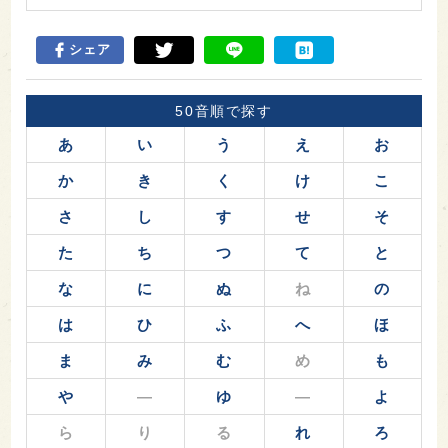
シェア
50音順で探す
あ
い
う
え
お
か
き
く
け
こ
さ
し
す
せ
そ
た
ち
つ
て
と
な
に
ぬ
ね
の
は
ひ
ふ
へ
ほ
ま
み
む
め
も
や
―
ゆ
―
よ
ら
り
る
れ
ろ