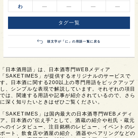
わ
―
―
―
―
タグ一覧
頭文字が「に」の用語一覧に戻る
「日本酒用語」は、日本酒専門WEBメディア
「SAKETIMES」が提供するオリジナルのサービスで
す。日本酒に関する200以上の専門用語をピックアップ
し、シンプルな表現で解説しています。それぞれの項目
では、関連する用語や記事が紹介されているので、さら
に深く知りたいときはぜひご覧ください。
「SAKETIMES」は国内最大の日本酒専門WEBメディ
ア。日本酒の"伝え手"として、酒蔵の紹介や杜氏・蔵元
へのインタビュー、注目銘柄のレビュー、イベントのレ
ポート、飲食店や酒屋の紹介、酒器やペアリングなどの