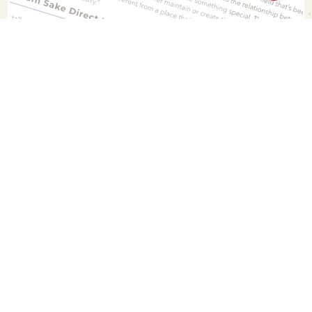
PAGE TOP
日本酒をもっと知りたくなるWEBメディア
SAKETIMESについて
運営会社
お問い合わせ
プライバシーポリシー
ライター募集
広告掲載をご希望の方へ
海外版はこちら
Twitter
Facebook
お酒は20歳になってから。ストップ飲酒運転。
妊娠中や授乳期の飲酒はやめましょう。