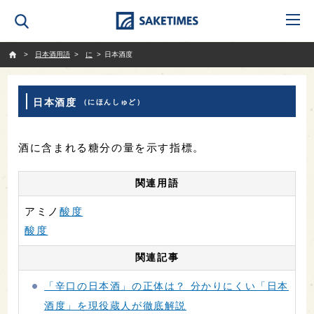
SAKETIMES
日本酒用語
に
日本酒度
日本酒度
（にほんしゅど）
酒に含まれる糖分の量を示す指標。
関連用語
アミノ
酸度
酸度
関連記事
「辛口の日本酒」の正体は？ 分かりにくい「日本
酒度」を現役蔵人が徹底解説