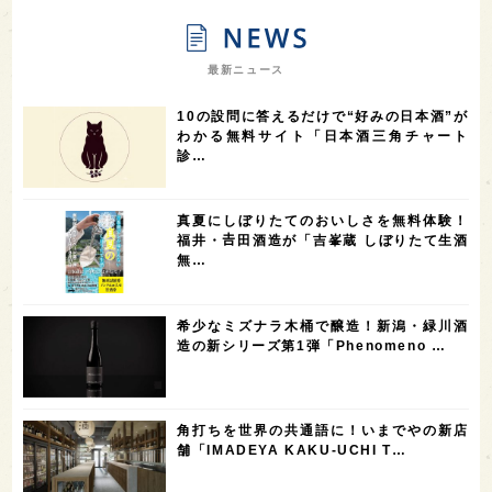
9
9
8
オピニオンリーダーの視点
埼玉県
広島県
7
7
7
7
山梨県
ヨーロッパ
石川県
奈良県
最新ニュース
7
6
6
6
滋賀県
和歌山県
富山県
フランス
10の設問に答えるだけで“好みの日本酒”が
5
5
5
5
5
高知県
島根県
SAKE100
佐賀県
岡山県
わかる無料サイト「日本酒三角チャート
診…
4
4
4
4
岩手県
山口県
アメリカ
神奈川県
4
3
3
3
3
大分県
三重県
大阪府
青森県
福岡県
真夏にしぼりたてのおいしさを無料体験！
3
3
2
2
スペイン
香港
福井県
オーストラリア
福井・𠮷田酒造が「吉峯蔵 しぼりたて生酒
無…
2
2
2
1
台湾
アジア
SAKEの時代を生きる
静岡県
1
1
1
1
長崎県
香川県
現役蔵人
愛媛県
希少なミズナラ木桶で醸造！新潟・緑川酒
1
1
1
1
全蔵めぐり
シンガポール
カナダ
群馬県
造の新シリーズ第1弾「Phenomeno …
1
1
1
1
1
熊本県
徳島県
北米
イギリス
ノルウェー
1
1
1
1
新宿区
歌舞伎町
沖縄県
鳥取県
角打ちを世界の共通語に！いまでやの新店
舗「IMADEYA KAKU-UCHI T…
1
saketimes_image_4