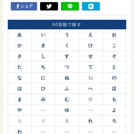
シェア
50音順で探す
あ
い
う
え
お
か
き
く
け
こ
さ
し
す
せ
そ
た
ち
つ
て
と
な
に
ぬ
ね
の
は
ひ
ふ
へ
ほ
ま
み
む
め
も
や
―
ゆ
―
よ
ら
り
る
れ
ろ
わ
―
―
―
―