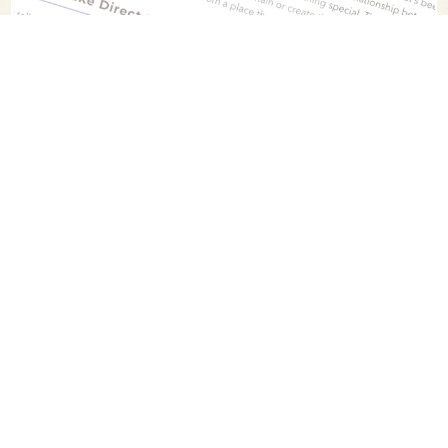
PAGE TOP
日本酒をもっと知りたくなるWEBメディア
SAKETIMESについて
運営会社
お問い合わせ
プライバシーポリシー
ライター募集
広告掲載をご希望の方へ
海外版はこちら
Twitter
Facebook
お酒は20歳になってから。ストップ飲酒運転。
妊娠中や授乳期の飲酒はやめましょう。
飲んだあとはリサイクル。