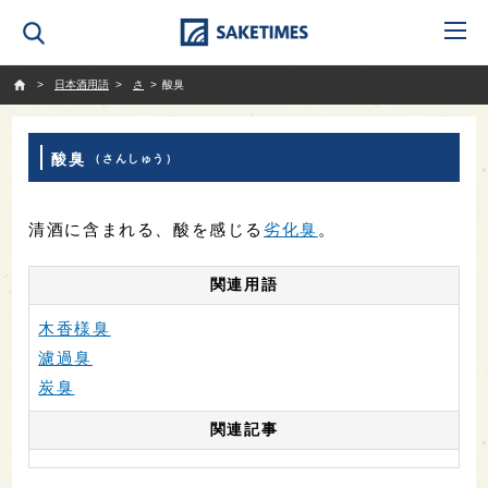
SAKETIMES
日本酒用語
さ
酸臭
酸臭
（さんしゅう）
清酒に含まれる、酸を感じる
劣化臭
。
関連用語
木香様臭
濾過臭
炭臭
関連記事