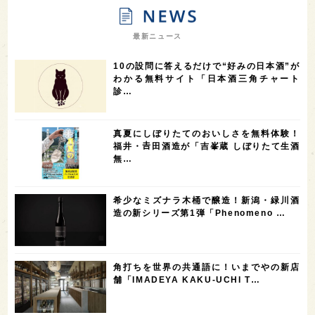
9
9
8
オピニオンリーダーの視点
埼玉県
広島県
7
7
7
7
山梨県
ヨーロッパ
石川県
奈良県
最新ニュース
7
6
6
6
滋賀県
和歌山県
富山県
フランス
10の設問に答えるだけで“好みの日本酒”が
5
5
5
5
5
高知県
島根県
SAKE100
佐賀県
岡山県
わかる無料サイト「日本酒三角チャート
診…
4
4
4
4
岩手県
山口県
アメリカ
神奈川県
4
3
3
3
3
大分県
三重県
大阪府
青森県
福岡県
真夏にしぼりたてのおいしさを無料体験！
3
3
2
2
スペイン
香港
福井県
オーストラリア
福井・𠮷田酒造が「吉峯蔵 しぼりたて生酒
無…
2
2
2
1
台湾
アジア
SAKEの時代を生きる
静岡県
1
1
1
1
長崎県
香川県
現役蔵人
愛媛県
希少なミズナラ木桶で醸造！新潟・緑川酒
1
1
1
1
全蔵めぐり
シンガポール
カナダ
群馬県
造の新シリーズ第1弾「Phenomeno …
1
1
1
1
1
熊本県
徳島県
北米
イギリス
ノルウェー
1
1
1
1
新宿区
歌舞伎町
沖縄県
鳥取県
角打ちを世界の共通語に！いまでやの新店
舗「IMADEYA KAKU-UCHI T…
1
saketimes_image_4