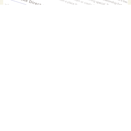
PAGE TOP
日本酒をもっと知りたくなるWEBメディア
SAKETIMESについて
運営会社
お問い合わせ
プライバシーポリシー
ライター募集
広告掲載をご希望の方へ
海外版はこちら
Twitter
Facebook
お酒は20歳になってから。ストップ飲酒運転。
妊娠中や授乳期の飲酒はやめましょう。
飲んだあとはリサイクル。