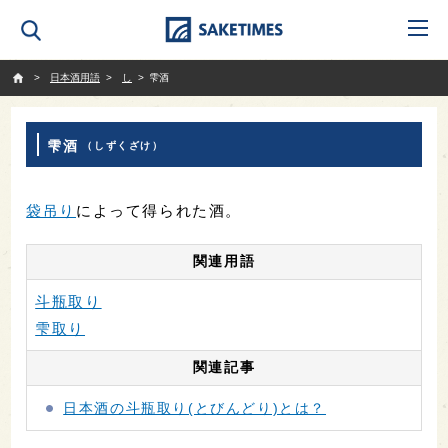
SAKETIMES
日本酒用語
し
雫酒
雫酒
（しずくざけ）
袋吊り
によって得られた酒。
関連用語
斗瓶取り
雫取り
関連記事
日本酒の斗瓶取り(とびんどり)とは？