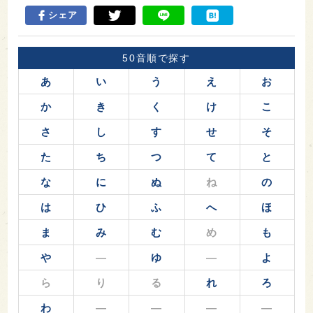
シェア
50音順で探す
あ
い
う
え
お
か
き
く
け
こ
さ
し
す
せ
そ
た
ち
つ
て
と
な
に
ぬ
ね
の
は
ひ
ふ
へ
ほ
ま
み
む
め
も
や
―
ゆ
―
よ
ら
り
る
れ
ろ
わ
―
―
―
―