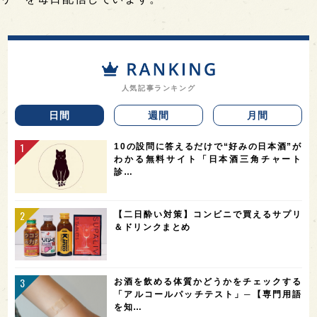
人気記事ランキング
日間
週間
月間
10の設問に答えるだけで“好みの日本酒”が
わかる無料サイト「日本酒三角チャート
診…
【二日酔い対策】コンビニで買えるサプリ
＆ドリンクまとめ
お酒を飲める体質かどうかをチェックする
「アルコールパッチテスト」─【専門用語
を知…