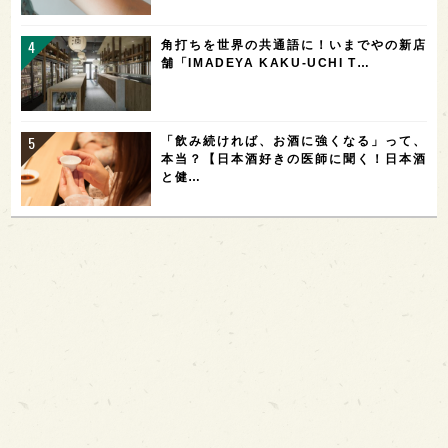
角打ちを世界の共通語に！いまでやの新店
舗「IMADEYA KAKU-UCHI T…
「飲み続ければ、お酒に強くなる」って、
本当？【日本酒好きの医師に聞く！日本酒
と健…