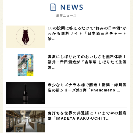
9
9
8
オピニオンリーダーの視点
埼玉県
広島県
7
7
7
7
山梨県
ヨーロッパ
石川県
奈良県
最新ニュース
7
6
6
6
滋賀県
和歌山県
富山県
フランス
10の設問に答えるだけで“好みの日本酒”が
5
5
5
5
5
高知県
島根県
SAKE100
佐賀県
岡山県
わかる無料サイト「日本酒三角チャート
診…
4
4
4
4
岩手県
山口県
アメリカ
神奈川県
4
3
3
3
3
大分県
三重県
大阪府
青森県
福岡県
真夏にしぼりたてのおいしさを無料体験！
3
3
2
2
スペイン
香港
福井県
オーストラリア
福井・𠮷田酒造が「吉峯蔵 しぼりたて生酒
無…
2
2
2
1
台湾
アジア
SAKEの時代を生きる
静岡県
1
1
1
1
長崎県
香川県
現役蔵人
愛媛県
希少なミズナラ木桶で醸造！新潟・緑川酒
1
1
1
1
全蔵めぐり
シンガポール
カナダ
群馬県
造の新シリーズ第1弾「Phenomeno …
1
1
1
1
1
熊本県
徳島県
北米
イギリス
ノルウェー
1
1
1
1
新宿区
歌舞伎町
沖縄県
鳥取県
角打ちを世界の共通語に！いまでやの新店
舗「IMADEYA KAKU-UCHI T…
1
saketimes_image_4