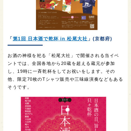
「
第1回 日本酒で乾杯 in 松尾大社
」(京都府)
お酒の神様を祀る「松尾大社」で開催される当イベ
ントでは、全国各地から20蔵を超える蔵元が参加
し、19時に一斉乾杯をしてお祝いをします。その
他、限定70枚のTシャツ販売や三味線演奏などもある
そうです。