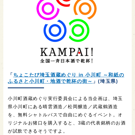
「
ちょこたび埼玉酒蔵めぐり in 小川町 ～和紙の
ふるさと小川町・地酒で乾杯の街～
」(埼玉県)
小川町酒蔵めぐり実行委員会による当企画は、埼玉
県小川町にある晴雲酒造／松岡醸造／武蔵鶴酒造
を、無料シャトルバスで自由にめぐるイベント。オ
リジナルお猪口を購入すると、3蔵の代表銘柄のお酒
が試飲できるそうですよ。