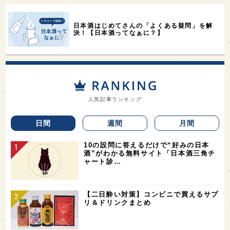
日本酒はじめてさんの「よくある疑問」を解
決！【日本酒ってなぁに？】
人気記事ランキング
日間
週間
月間
10の設問に答えるだけで“好みの日本
酒”がわかる無料サイト「日本酒三角チ
ャート診…
【二日酔い対策】コンビニで買えるサプ
リ＆ドリンクまとめ