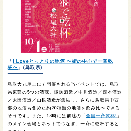
「
I Loveとっとりの地酒 〜街の中心で一斉乾
杯〜
」(鳥取県)
鳥取大丸屋上にて開催される当イベントでは、鳥取
県東部の5つの酒蔵、諏訪酒造／中川酒造／西本酒造
／太田酒造／山根酒造が集結し、さらに鳥取県中西
部の地酒も含めた約20種類の地酒を飲み比べできる
そうです。また、18時には前述の「
全国一斉乾杯!
」
のメイン会場とネットでつなぎ、一斉に乾杯すると