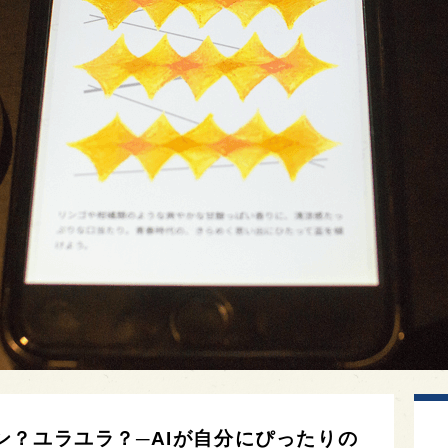
ン？ユラユラ？─AIが自分にぴったりの