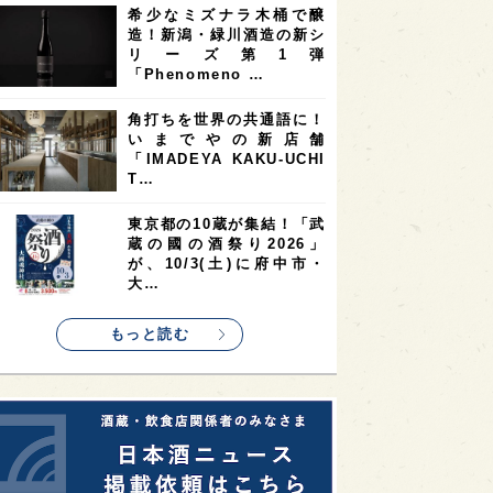
希少なミズナラ木桶で醸
2
2
2
造！新潟・緑川酒造の新シ
ストラリア
台湾
アジア
リーズ第1弾
2
1
1
KEの時代を生きる
静岡県
長崎県
「Phenomeno …
1
1
1
県
現役蔵人
愛媛県
角打ちを世界の共通語に！
いまでやの新店舗
1
1
1
めぐり
シンガポール
カナダ
「IMADEYA KAKU-UCHI
1
1
1
1
T…
県
熊本県
徳島県
北米
1
1
1
リス
ノルウェー
新宿区
東京都の10蔵が集結！「武
蔵の國の酒祭り2026」
1
1
1
伎町
沖縄県
鳥取県
が、10/3(土)に府中市・
大…
1
etimes_image_4
もっと読む