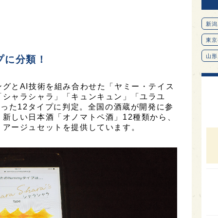
新潟
東京
山形
プに分類！
愛知
グとAI技術を組み合わせた「ヤミー・テイス
北海
「シャラシャラ」「キュンキュン」「ユラユ
オピ
使った12タイプに判定。全国の酒蔵が開発に参
新しい日本酒「オノマトペ酒」12種類から、
広島
リアージュセットを提供しています。
石川
富山
SAK
山口
大分
福岡