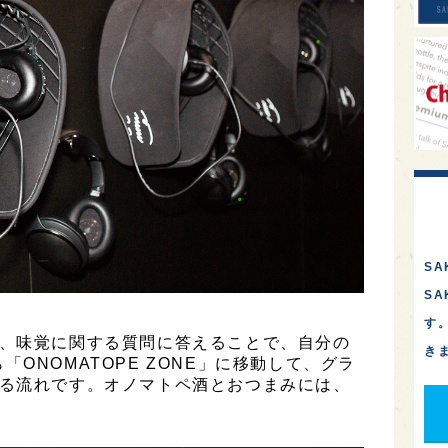
SA
S
す
し、味覚に関する質問に答えることで、自分の
き
ONOMATOPE ZONE」に移動して、グラ
取る流れです。オノマトペ酒とおつまみには、