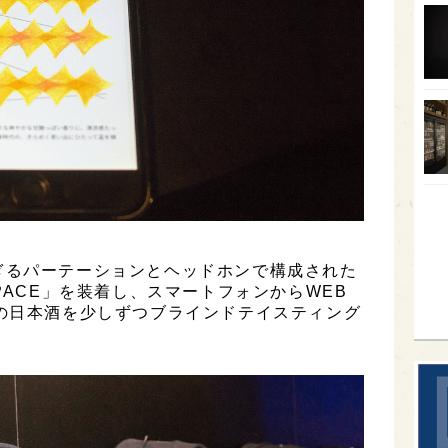
オー
SA
香川
全蔵
群馬
イギ
歌舞
sak
ぎるパーテーションとヘッドホンで構成された
PACE」を装着し、スマートフォンからWEB
の日本酒を少しずつブラインドテイスティング