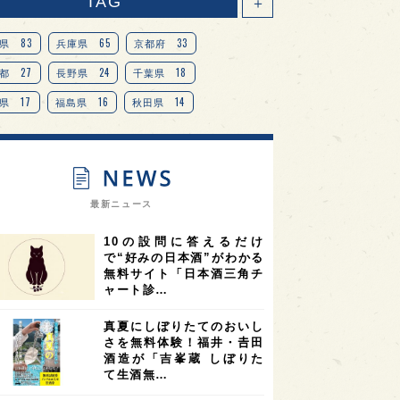
TAG
＋
83
65
33
県
兵庫県
京都府
27
24
18
都
長野県
千葉県
17
16
14
県
福島県
秋田県
14
14
13
県
宮城県
岐阜県
13
12
11
道
茨城県
栃木県
9
9
ニオンリーダーの視点
埼玉県
最新ニュース
8
7
7
県
山梨県
ヨーロッパ
10の設問に答えるだけ
7
7
7
6
県
奈良県
滋賀県
和歌山県
で“好みの日本酒”がわかる
無料サイト「日本酒三角チ
6
6
5
5
県
フランス
高知県
島根県
ャート診…
5
5
5
4
E100
佐賀県
岡山県
岩手県
真夏にしぼりたてのおいし
4
4
4
県
アメリカ
神奈川県
さを無料体験！福井・𠮷田
酒造が「吉峯蔵 しぼりた
4
3
3
3
県
三重県
大阪府
青森県
て生酒無…
3
3
3
2
県
スペイン
香港
福井県