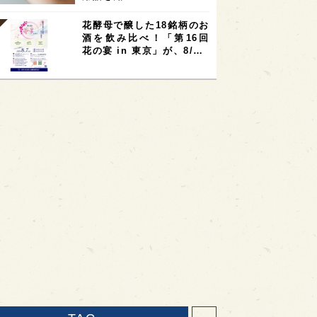
花酵母で醸した18銘柄のお
酒を飲み比べ！「第16回
花の宴 in 東京」が、8/…