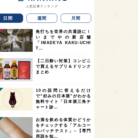
人気記事ランキング
日間
週間
月間
角打ちを世界の共通語に！
いまでやの新店舗
「IMADEYA KAKU-UCHI
T…
【二日酔い対策】コンビニ
で買えるサプリ＆ドリンク
まとめ
10の設問に答えるだけ
で“好みの日本酒”がわかる
無料サイト「日本酒三角チ
ャート診…
お酒を飲める体質かどうか
をチェックする「アルコー
ルパッチテスト」─【専門
用語を知…