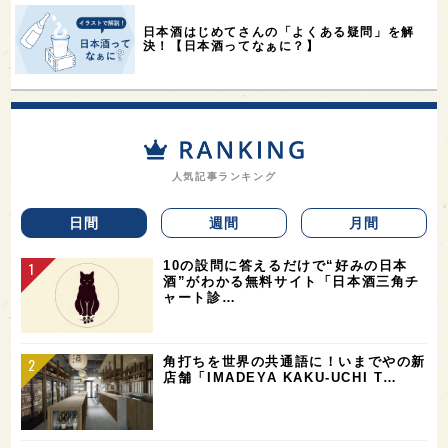
日本酒はじめてさんの「よくある疑問」を解
決！【日本酒ってなぁに？】
人気記事ランキング
日間
週間
月間
10の設問に答えるだけで“好みの日本
酒”がわかる無料サイト「日本酒三角チ
ャート診…
角打ちを世界の共通語に！いまでやの新
店舗「IMADEYA KAKU-UCHI T…