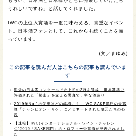
もらい、日本酒と日本橋がともに発展していけたら
うれしいですね」と話してくれました。
IWCの上位入賞酒を一度に味わえる、貴重なイベン
ト。日本酒ファンとして、これからも続くことを願
っています。
(文／まゆみ)
この記事を読んだ人はこちらの記事も読んでいま
す
海外の日本酒コンクールで史上初の2冠を達成─ 世界基準で
評価された「勝山」を支える愚直で丁寧な酒造り
2019年No.1の栄誉はどの銘柄に？─ IWC SAKE部門の最高
峰「チャンピオン・サケ」にノミネートされた蔵元たちの心
境
【速報】IWC(インターナショナル・ワイン・チャレン
ジ)2019「SAKE部門」のトロフィー受賞酒が発表されまし
た！