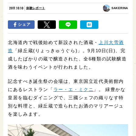
2017.10.10
体験レポート
SAKERINA
シェア
北海道内で戦後始めて新設された酒蔵・
上川大雪酒
造
「緑丘蔵(りょっきゅうぐら)」。9月10日(日)、完
成したばかりの蔵で醸造された、全6種類の試験醸造
酒を味わうイベントが行われました。
記念すべき誕生祭の会場は、東京国立近代美術館内
にあるレストラン「
ラー・エ・ミクニ
」。 緑豊かな
皇居を臨むダイニングで、三國シェフの織りなす特
別な料理と、緑丘蔵で造られたお酒のマリアージュ
を楽しみます。