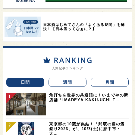
SAKERINA
日本酒はじめてさんの「よくある疑問」を解
決！【日本酒ってなぁに？】
人気記事ランキング
日間
週間
月間
角打ちを世界の共通語に！いまでやの新
店舗「IMADEYA KAKU-UCHI T…
東京都の10蔵が集結！「武蔵の國の酒
祭り2026」が、10/3(土)に府中市・
大…