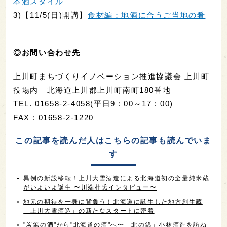
本酒スタイル
3)【11/5(日)開講】
食材編：地酒に合うご当地の肴
◎お問い合わせ先
上川町まちづくりイノベーション推進協議会 上川町
役場内 北海道上川郡上川町南町180番地
TEL. 01658-2-4058(平日9：00～17：00)
FAX：01658-2-1220
この記事を読んだ人はこちらの記事も読んでいま
す
異例の新設移転！上川大雪酒造による北海道初の全量純米蔵
がいよいよ誕生 〜川端杜氏インタビュー〜
地元の期待を一身に背負う！北海道に誕生した地方創生蔵
「上川大雪酒造」の新たなスタートに密着
"炭鉱の酒"から"北海道の酒"へ〜「北の錦」小林酒造を訪ね