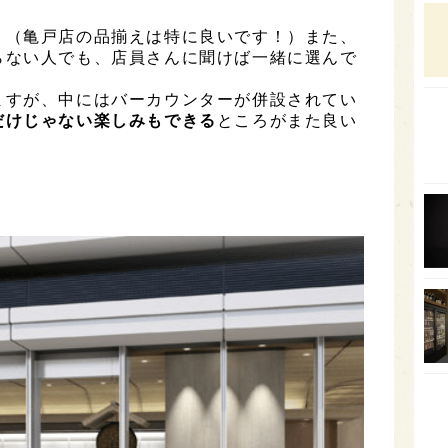
石川
。（亀戸店の品揃えは特に良いです！）また、
富山
らない人でも、店員さんに聞けば一緒に選んで
SAK
ますが、中にはバーカウンターが併設されてい
だけじゃない楽しみもできる
ところがまた良い
山口
大分
福岡
オー
SA
香川
全蔵
群馬
イギ
歌舞