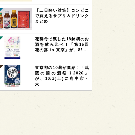
【二日酔い対策】コンビニ
で買えるサプリ＆ドリンク
まとめ
花酵母で醸した18銘柄のお
酒を飲み比べ！「第16回
花の宴 in 東京」が、8/…
東京都の10蔵が集結！「武
蔵の國の酒祭り2026」
が、10/3(土)に府中市・
大…