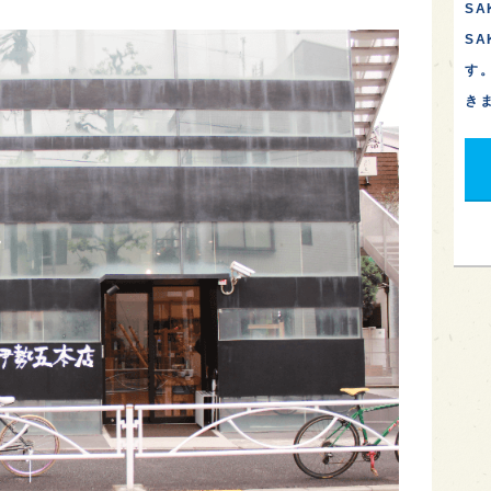
SA
S
す
き