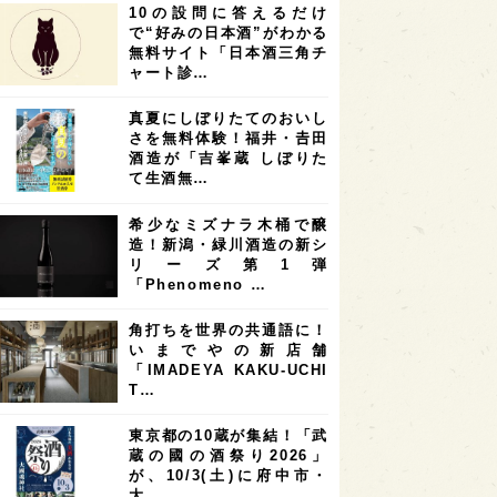
10の設問に答えるだけ
7
7
7
6
県
奈良県
滋賀県
和歌山県
で“好みの日本酒”がわかる
無料サイト「日本酒三角チ
6
6
5
5
県
フランス
高知県
島根県
ャート診…
5
5
5
4
E100
佐賀県
岡山県
岩手県
真夏にしぼりたてのおいし
4
4
4
県
アメリカ
神奈川県
さを無料体験！福井・𠮷田
酒造が「吉峯蔵 しぼりた
4
3
3
3
県
三重県
大阪府
青森県
て生酒無…
3
3
3
2
県
スペイン
香港
福井県
希少なミズナラ木桶で醸
2
2
2
造！新潟・緑川酒造の新シ
ストラリア
台湾
アジア
リーズ第1弾
2
1
1
KEの時代を生きる
静岡県
長崎県
「Phenomeno …
1
1
1
県
現役蔵人
愛媛県
角打ちを世界の共通語に！
いまでやの新店舗
1
1
1
めぐり
シンガポール
カナダ
「IMADEYA KAKU-UCHI
1
1
1
1
T…
県
熊本県
徳島県
北米
1
1
1
リス
ノルウェー
新宿区
東京都の10蔵が集結！「武
蔵の國の酒祭り2026」
1
1
1
伎町
沖縄県
鳥取県
が、10/3(土)に府中市・
大…