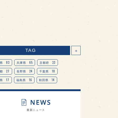
TAG
＋
83
65
33
県
兵庫県
京都府
27
24
18
都
長野県
千葉県
17
16
14
県
福島県
秋田県
14
14
13
県
宮城県
岐阜県
13
12
11
道
茨城県
栃木県
9
9
ニオンリーダーの視点
埼玉県
最新ニュース
8
7
7
県
山梨県
ヨーロッパ