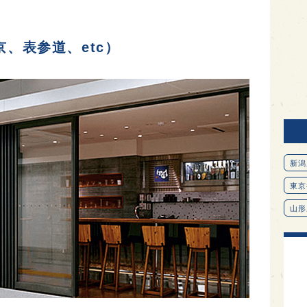
京、表参道、etc）
新潟
東京
山形
愛知
北海
オピ
広島