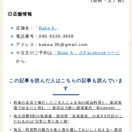
(取材・文／茜)
◎店舗情報
店舗名：「
Bake A.
」
電話番号：090-9320-3958
アドレス：bakea.35@gmail.com
※注文のご予約は
「Bake A.」のFacebookページ
から。
この記事を読んだ人はこちらの記事も読んでいま
す
和食の名店で修行したご主人による旬の絶品料理と、新潟地
酒でゆるりと和む ― 新潟ほろ酔い酒場案内「和nagomi 」
地元消費9割の地酒蔵・新潟県「笹祝酒造」の若き6代目がこ
だわるのは“日常に寄り添う酒”
地元・阿賀野の魅力を食と酒を通しておいしく伝える─ 新潟