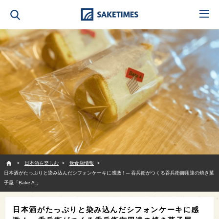
SAKETIMES
日本酒を楽しむ
飲食店情報
日本酒がたっぷりと染み込んだシフォンケーキに感激！─ 呑兵衛がつくる呑兵衛御用達の焼き菓
子屋「Bake A.」
日本酒がたっぷりと染み込んだシフォンケーキに感