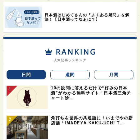
日本酒はじめてさんの「よくある疑問」を解
決！【日本酒ってなぁに？】
人気記事ランキング
日間
週間
月間
10の設問に答えるだけで“好みの日本
酒”がわかる無料サイト「日本酒三角チ
ャート診…
角打ちを世界の共通語に！いまでやの新
店舗「IMADEYA KAKU-UCHI T…