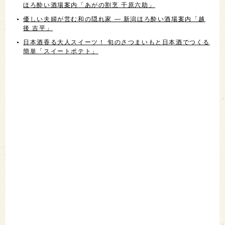
ほろ酔い酒場案内「あがの割烹 千原六助」
優しい夫婦が営む和の隠れ家 ― 新潟ほろ酔い酒場案内「越
後 吉平」
日本酒香る大人スイーツ！ 旬のさつまいもと日本酒でつくる
簡単「スイートポテト」