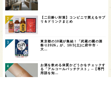
【二日酔い対策】コンビニで買えるサプ
リ＆ドリンクまとめ
東京都の10蔵が集結！「武蔵の國の酒
祭り2026」が、10/3(土)に府中市・
大…
お酒を飲める体質かどうかをチェックす
る「アルコールパッチテスト」─【専門
用語を知…
花酵母で醸した18銘柄のお酒を飲み比
べ！「第16回 花の宴 in 東京」が、8/
…