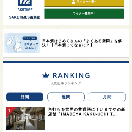
ライター一覧へ
ライター募集中！
SAKETIMES編集部
日本酒はじめてさんの「よくある疑問」を解
決！【日本酒ってなぁに？】
人気記事ランキング
日間
週間
月間
角打ちを世界の共通語に！いまでやの新
店舗「IMADEYA KAKU-UCHI T…