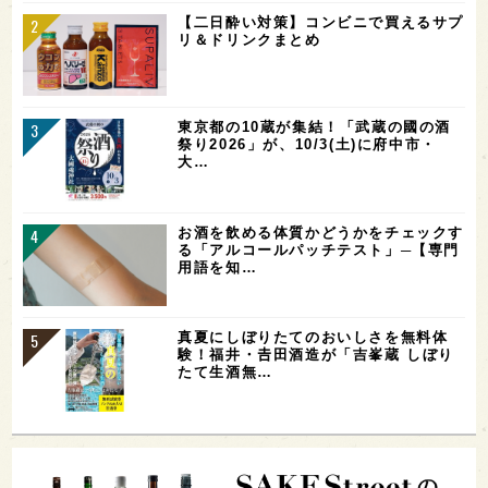
【二日酔い対策】コンビニで買えるサプ
リ＆ドリンクまとめ
東京都の10蔵が集結！「武蔵の國の酒
祭り2026」が、10/3(土)に府中市・
大…
お酒を飲める体質かどうかをチェックす
る「アルコールパッチテスト」─【専門
用語を知…
真夏にしぼりたてのおいしさを無料体
験！福井・𠮷田酒造が「吉峯蔵 しぼり
たて生酒無…