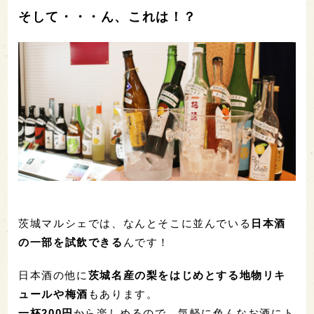
そして・・・ん、これは！？
茨城マルシェでは、なんとそこに並んでいる
日本酒
の一部を試飲できる
んです！
日本酒の他に
茨城名産の梨をはじめとする地物リキ
ュールや梅酒
もあります。
一杯200円
から楽しめるので、気軽に色んなお酒にト