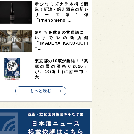
希少なミズナラ木桶で醸
2
2
2
造！新潟・緑川酒造の新シ
ストラリア
台湾
アジア
リーズ第1弾
2
1
1
KEの時代を生きる
静岡県
長崎県
「Phenomeno …
1
1
1
県
現役蔵人
愛媛県
角打ちを世界の共通語に！
いまでやの新店舗
1
1
1
めぐり
シンガポール
カナダ
「IMADEYA KAKU-UCHI
1
1
1
1
T…
県
熊本県
徳島県
北米
1
1
1
リス
ノルウェー
新宿区
東京都の10蔵が集結！「武
蔵の國の酒祭り2026」
1
1
1
伎町
沖縄県
鳥取県
が、10/3(土)に府中市・
大…
1
etimes_image_4
もっと読む