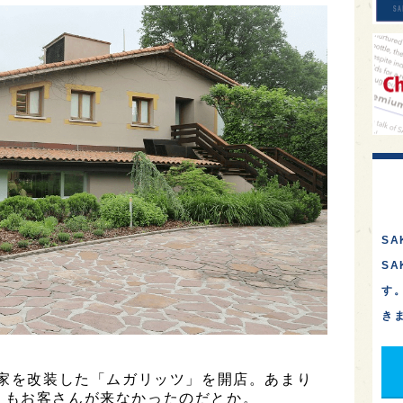
SA
S
す
き
農家を改装した「ムガリッツ」を開店。あまり
りもお客さんが来なかったのだとか。