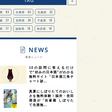
TAG
＋
83
65
33
県
兵庫県
京都府
27
24
18
都
長野県
千葉県
17
16
14
県
福島県
秋田県
14
14
13
県
宮城県
岐阜県
13
12
11
道
茨城県
栃木県
9
9
ニオンリーダーの視点
埼玉県
最新ニュース
8
7
7
県
山梨県
ヨーロッパ
10の設問に答えるだけ
7
7
7
6
県
奈良県
滋賀県
和歌山県
で“好みの日本酒”がわかる
無料サイト「日本酒三角チ
6
6
5
5
県
フランス
高知県
島根県
ャート診…
5
5
5
4
E100
佐賀県
岡山県
岩手県
真夏にしぼりたてのおいし
4
4
4
県
アメリカ
神奈川県
さを無料体験！福井・𠮷田
酒造が「吉峯蔵 しぼりた
4
3
3
3
県
三重県
大阪府
青森県
て生酒無…
3
3
3
2
県
スペイン
香港
福井県