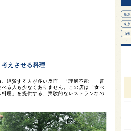
新潟
東京
山形
愛知
北海
オピ
、考えさせる料理
広島
論。絶賛する人が多い反面、「理解不能」「普
石川
述べる人も少なくありません。この店は「食べ
富山
る料理」を提供する、実験的なレストランなの
SAK
山口
大分
福岡