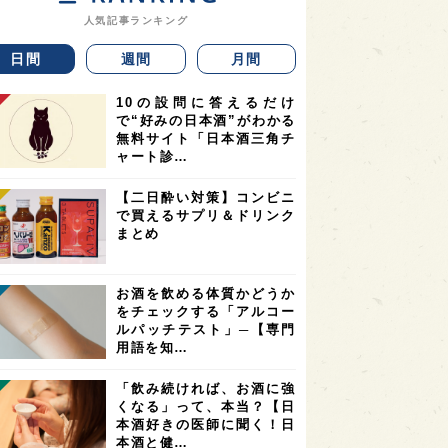
人気記事ランキング
日間
週間
月間
10の設問に答えるだけ
で“好みの日本酒”がわかる
無料サイト「日本酒三角チ
ャート診…
【二日酔い対策】コンビニ
で買えるサプリ＆ドリンク
まとめ
お酒を飲める体質かどうか
をチェックする「アルコー
ルパッチテスト」─【専門
用語を知…
「飲み続ければ、お酒に強
くなる」って、本当？【日
本酒好きの医師に聞く！日
本酒と健…