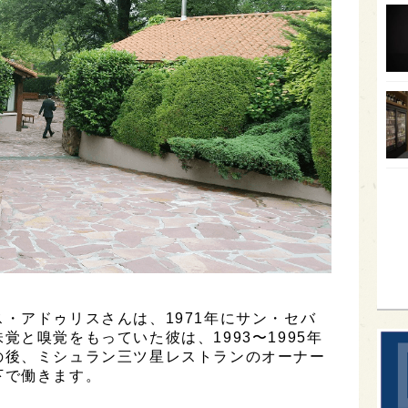
オー
SA
香川
全蔵
群馬
イギ
歌舞
sak
・アドゥリスさんは、1971年にサン・セバ
と嗅覚をもっていた彼は、1993〜1995年
の後、ミシュラン三ツ星レストランのオーナー
下で働きます。