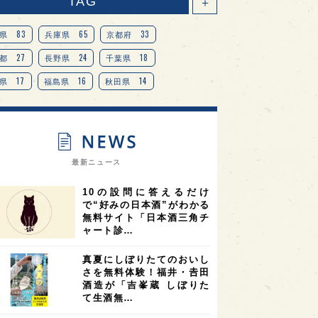
TAG
＋
83
65
33
県
兵庫県
京都府
27
24
18
都
長野県
千葉県
17
16
14
県
福島県
秋田県
14
14
13
県
宮城県
岐阜県
13
12
11
道
茨城県
栃木県
9
9
ニオンリーダーの視点
埼玉県
最新ニュース
8
7
7
県
山梨県
ヨーロッパ
10の設問に答えるだけ
7
7
7
6
県
奈良県
滋賀県
和歌山県
で“好みの日本酒”がわかる
無料サイト「日本酒三角チ
6
6
5
5
県
フランス
高知県
島根県
ャート診…
5
5
5
4
E100
佐賀県
岡山県
岩手県
真夏にしぼりたてのおいし
4
4
4
県
アメリカ
神奈川県
さを無料体験！福井・𠮷田
酒造が「吉峯蔵 しぼりた
4
3
3
3
県
三重県
大阪府
青森県
て生酒無…
3
3
3
2
県
スペイン
香港
福井県