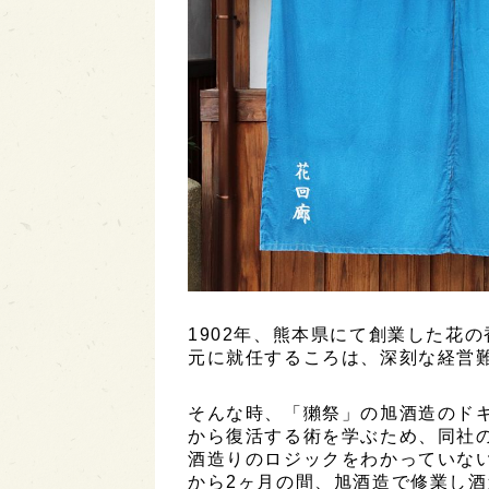
1902年、熊本県にて創業した花の
元に就任するころは、深刻な経営
そんな時、「獺祭」の旭酒造のド
から復活する術を学ぶため、同社
酒造りのロジックをわかっていない
から2ヶ月の間、旭酒造で修業し