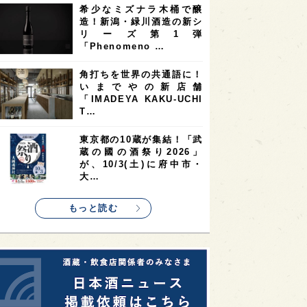
希少なミズナラ木桶で醸
2
2
2
造！新潟・緑川酒造の新シ
ストラリア
台湾
アジア
リーズ第1弾
2
1
1
KEの時代を生きる
静岡県
長崎県
「Phenomeno …
1
1
1
県
現役蔵人
愛媛県
角打ちを世界の共通語に！
いまでやの新店舗
1
1
1
めぐり
シンガポール
カナダ
「IMADEYA KAKU-UCHI
1
1
1
1
T…
県
熊本県
徳島県
北米
1
1
1
リス
ノルウェー
新宿区
東京都の10蔵が集結！「武
蔵の國の酒祭り2026」
1
1
1
伎町
沖縄県
鳥取県
が、10/3(土)に府中市・
大…
1
etimes_image_4
もっと読む