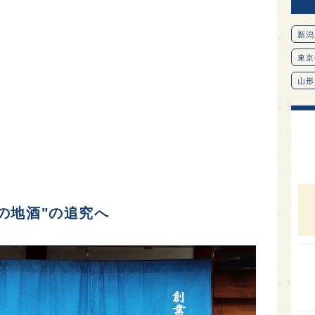
新潟
東京
山形
愛知
北海
オピ
広島
石川
の地酒"の追究へ
富山
SAK
山口
大分
福岡