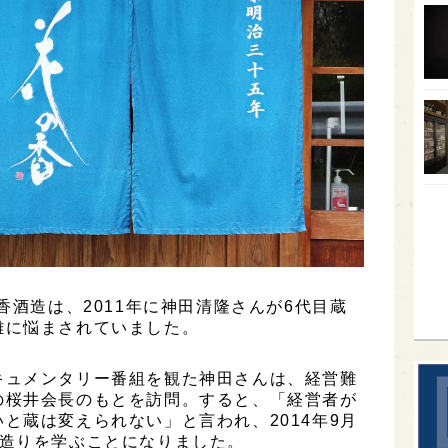
オー
SA
香川
全蔵
群馬
イギ
歌舞
sak
香酒造は、2011年に神田清隆さんが6代目蔵
難に悩まされていました。
キュメンタリー番組を観た神田さんは、経営難
の桜井会長のもとを訪問。すると、「経営者が
と蔵は変えられない」と言われ、2014年9月
酒造りを学ぶことになりました。