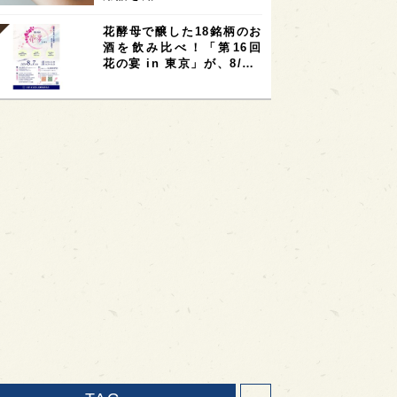
花酵母で醸した18銘柄のお
酒を飲み比べ！「第16回
花の宴 in 東京」が、8/…