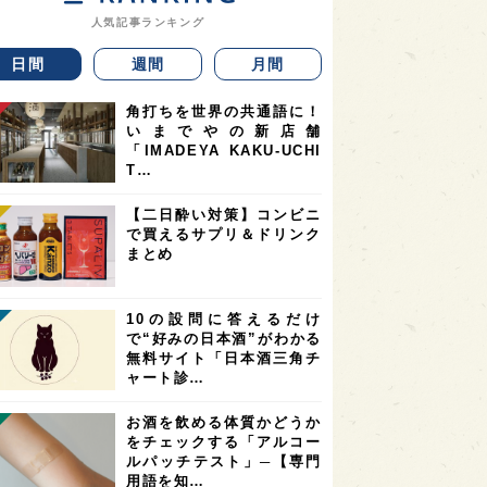
人気記事ランキング
日間
週間
月間
角打ちを世界の共通語に！
いまでやの新店舗
「IMADEYA KAKU-UCHI
T…
【二日酔い対策】コンビニ
で買えるサプリ＆ドリンク
まとめ
10の設問に答えるだけ
で“好みの日本酒”がわかる
無料サイト「日本酒三角チ
ャート診…
お酒を飲める体質かどうか
をチェックする「アルコー
ルパッチテスト」─【専門
用語を知…