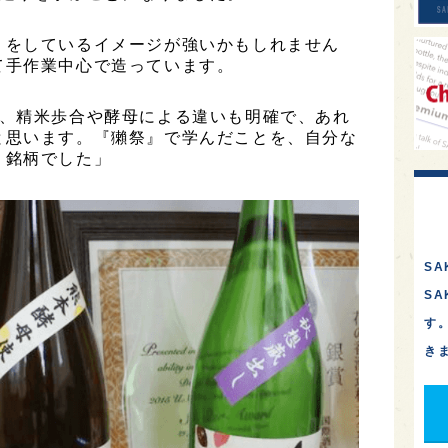
りをしているイメージが強いかもしれません
て手作業中心で造っています。
上、精米歩合や酵母による違いも明確で、あれ
と思います。『獺祭』で学んだことを、自分な
う銘柄でした」
SA
S
す
き