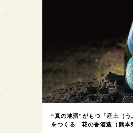
“真の地酒”がもつ「産土（
をつくる—花の香酒造（熊本