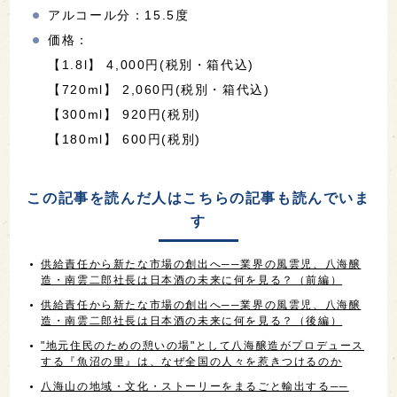
アルコール分：15.5度
価格：
【1.8l】 4,000円(税別・箱代込)
【720ml】 2,060円(税別・箱代込)
【300ml】 920円(税別)
【180ml】 600円(税別)
この記事を読んだ人はこちらの記事も読んでいま
す
供給責任から新たな市場の創出へ──業界の風雲児、八海醸
造・南雲二郎社長は日本酒の未来に何を見る？（前編）
供給責任から新たな市場の創出へ──業界の風雲児、八海醸
造・南雲二郎社長は日本酒の未来に何を見る？（後編）
"地元住民のための憩いの場"として八海醸造がプロデュース
する『魚沼の里』は、なぜ全国の人々を惹きつけるのか
八海山の地域・文化・ストーリーをまるごと輸出する──