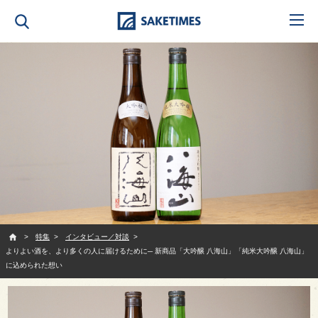
SAKETIMES
特集
インタビュー／対談
よりよい酒を、より多くの人に届けるために─ 新商品「大吟醸 八海山」「純米大吟醸 八海山」
に込められた想い