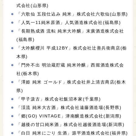
式会社(山形県)
「六歌仙 五段仕込み 純米」株式会社六歌仙(山形県)
「人気一11純米原酒」人気酒造株式会社(福島県)
「長期熟成酒 流転 純米大吟醸」末廣酒造株式会社
(福島県)
「大吟醸櫻川 平成12BY」株式会社辻善兵衛商店(栃
木県)
「門外不出 明治蔵貯蔵 純米吟醸」西堀酒造株式会
社(栃木県)
「澤姫 純米 ゴールド」株式会社井上清吉商店(栃木
県)
「甲子汲古」株式会社飯沼本家(千葉県)
「渓流 純米大古酒」株式会社遠藤酒造場(長野県)
「郷(GO) VINTAGE」津南醸造株式会社(新潟県)
「越後の甘口純米酒」株式会社越後酒造場(新潟県)
「白日 純米にごり 生酒」源平酒造株式会社(福井県)