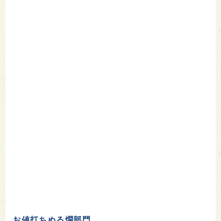
お値打ちぬる燗部門