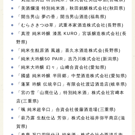
「美酒爛漫 特別純米酒」秋田銘醸株式会社(秋田県)
「開当男山 夢の香」開当男山酒造(福島県)
「むらさきつゆ草」武重本家酒造株式会社(長野県)
「真澄 純米吟醸 漆黒 KURO」宮坂醸造株式会社(長
野県)
「純米生酛原酒 風越」喜久水酒造株式会(長野県)
「純米大吟醸50 PAIR」吉乃川株式会社(新潟県)
「純米大吟醸 幻々」山﨑合資会社(愛知県)
「國盛 純米吟醸 半田郷」中埜酒造株式会社(愛知県)
「蓬莱 吟醸 伝統辛口」有限会社渡辺酒造店(岐阜県)
「宮の雪「山廃仕込」特別純米酒」株式会社宮﨑本
店(三重県)
「颯 純米超辛口」合資会社後藤酒造場(三重県)
「萩乃露 生酛仕込 芳弥」株式会社福井弥平商店(滋
賀県)
「春鹿 旨口四段仕込 純米酒」株式会社今西清兵衛