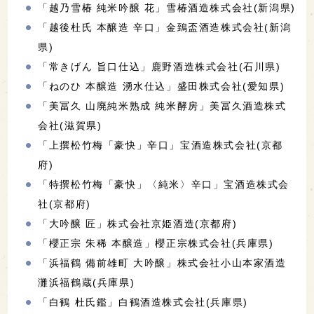
「越乃雪椿 純米吟醸 花」雪椿酒造株式会社(新潟県)
「越後杜氏 本醸造 辛口」金鵄盃酒造株式会社(新潟
県)
「常きげん 旨口仕込」鹿野酒造株式会社(石川県)
「ねのひ 本醸造 湧水仕込」盛田株式会社(愛知県)
「美冨久 山廃純米熟成 純米酵房」美冨久酒造株式
会社(滋賀県)
「上撰松竹梅「豪快」辛口」宝酒造株式会社(京都
府)
「特撰松竹梅「豪快」〈純米〉辛口」宝酒造株式会
社(京都府)
「大吟醸 匠」株式会社京姫酒造(京都府)
「櫻正宗 朱稀 本醸造」櫻正宗株式会社(兵庫県)
「浜福鶴 備前雄町 大吟醸」株式会社小山本家酒造
灘浜福鶴蔵(兵庫県)
「白鶴 杜氏鑑」白鶴酒造株式会社(兵庫県)