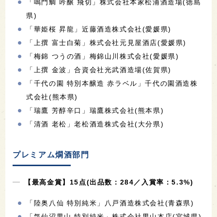
「鳴門鯛 吟醸 飛切」株式会社本家松浦酒造場(徳島
県)
「華姫桜 昇龍」近藤酒造株式会社(愛媛県)
「上撰 富士白菊」株式会社元見屋酒店(愛媛県)
「梅錦 つうの酒」梅錦山川株式会社(愛媛県)
「上撰 金波」合資会社光武酒造場(佐賀県)
「千代の園 特別本醸造 赤ラベル」千代の園酒造株
式会社(熊本県)
「瑞鷹 芳醇辛口」瑞鷹株式会社(熊本県)
「清酒 老松」老松酒造株式会社(大分県)
プレミアム燗酒部門
【最高金賞】15点(出品数：284／入賞率：5.3%)
「陸奥八仙 特別純米」八戸酒造株式会社(青森県)
「気仙沼男山 特別純米」株式会社男山本店(宮城県)