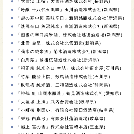
「大雪渓 上撰」大雪渓酒造株式会社(長野県)
「吟醸 十八代玉風味」玉川酒造株式会社(新潟県)
「越の寒中梅 美味辛口」新潟銘醸株式会社(新潟県)
「淡麗辛口 魚沼純米」白瀧酒造株式会社(新潟県)
「越後の辛口純米酒」株式会社越後酒造場(新潟県)
「北雪 金星」株式会社北雪酒造(新潟県)
「菊水の純米酒」菊水酒造株式会社(新潟県)
「白鳥蔵」越後桜酒造株式会社(新潟県)
「福正宗 純米辛口 生詰」株式会社福光屋(石川県)
「竹葉 能登上撰」数馬酒造株式会社(石川県)
「臥龍梅 純米酒」三和酒造株式会社(静岡県)
「神鶴 紅 山廃本醸造」鶴見酒造株式会社(愛知県)
「大垣城 上撰」武内合資会社(岐阜県)
「小町桜 別囲い」有限会社渡辺酒造店(岐阜県)
「栄冠 白真弓」有限会社蒲酒造場(岐阜県)
「極上 宮の雪」株式会社宮﨑本店(三重県)