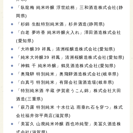
「臥龍梅 純米吟醸 浮世絵柄」三和酒造株式会社(静
岡県)
「杉錦 生酛特別純米酒」杉井酒造(静岡県)
「白老 夢吟香 純米吟醸火入れ」澤田酒造株式会社
(愛知県)
「大吟醸39 祥鳳」清洲桜醸造株式会社(愛知県)
「純米大吟醸39 祥鳳」清洲桜醸造株式会社(愛知県)
「神鶴 千 純米吟醸」鶴見酒造株式会社(愛知県)
「奥飛騨 特別純米」奥飛騨酒造株式会社(岐阜県)
「白真弓 特別純米」有限会社蒲酒造場(岐阜県)
「特別純米酒 半蔵 伊賀産うこん錦」株式会社大田
酒造(三重県)
「萩乃露 特別純米 十水仕込 雨垂れ石を穿つ」株式
会社福井弥平商店(滋賀県)
「美冨久 山廃純米吟醸 酉也吟純聖」美冨久酒造株
式会社(滋賀県)