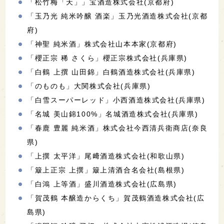
「松竹梅「天」」宝酒造株式会社(京都府)
「玉乃光 純米吟醸 酒楽」玉乃光酒造株式会社(京都
府)
「神聖 純米酒」株式会社山本本家(京都府)
「櫻正宗 稀 さくら」櫻正宗株式会社(兵庫県)
「白鶴 上撰 山田錦」白鶴酒造株式会社(兵庫県)
「のものも」大関株式会社(兵庫県)
「白雪スーパーレッド」小西酒造株式会社(兵庫県)
「名城 美山錦100%」名城酒造株式会社(兵庫県)
「春鹿 豊麗 純米酒」株式会社今西清兵衛商店(奈良
県)
「上撰 太平洋」尾﨑酒造株式会社(和歌山県)
「簸上正宗 上撰」簸上清酒合名会社(島根県)
「白鴻 上等酒」盛川酒造株式会社(広島県)
「賀茂鶴 本醸造からくち」賀茂鶴酒造株式会社(広
島県)