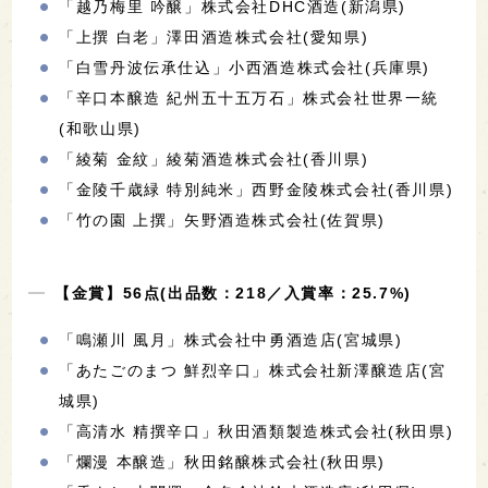
「越乃梅里 吟醸」株式会社DHC酒造(新潟県)
「上撰 白老」澤田酒造株式会社(愛知県)
「白雪丹波伝承仕込」小西酒造株式会社(兵庫県)
「辛口本醸造 紀州五十五万石」株式会社世界一統
(和歌山県)
「綾菊 金紋」綾菊酒造株式会社(香川県)
「金陵千歳緑 特別純米」西野金陵株式会社(香川県)
「竹の園 上撰」矢野酒造株式会社(佐賀県)
【金賞】56点(出品数：218／入賞率：25.7%)
「鳴瀬川 風月」株式会社中勇酒造店(宮城県)
「あたごのまつ 鮮烈辛口」株式会社新澤醸造店(宮
城県)
「高清水 精撰辛口」秋田酒類製造株式会社(秋田県)
「爛漫 本醸造」秋田銘醸株式会社(秋田県)