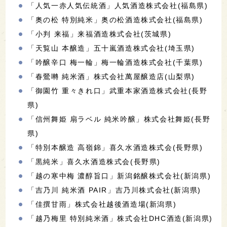
「人気一赤人気伝統酒」人気酒造株式会社(福島県)
「奥の松 特別純米」奥の松酒造株式会社(福島県)
「小判 来福」来福酒造株式会社(茨城県)
「天覧山 本醸造」五十嵐酒造株式会社(埼玉県)
「吟醸辛口 梅一輪」梅一輪酒造株式会社(千葉県)
「春鶯囀 純米酒」株式会社萬屋醸造店(山梨県)
「御園竹 重々きれ口」武重本家酒造株式会社(長野
県)
「信州舞姫 扇ラベル 純米吟醸」株式会社舞姫(長野
県)
「特別本醸造 高嶺錦」喜久水酒造株式会(長野県)
「黒純米」喜久水酒造株式会(長野県)
「越の寒中梅 濃醇旨口」新潟銘醸株式会社(新潟県)
「吉乃川 純米酒 PAIR」吉乃川株式会社(新潟県)
「佳撰甘雨」株式会社越後酒造場(新潟県)
「越乃梅里 特別純米酒」株式会社DHC酒造(新潟県)