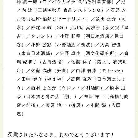
垰 潤一郎（ヨドバシカメラ 食品飲料事業部）／池
ノ内 涼（三越伊勢丹 食品レストランG）／石黒 か
おる（在NY酒類ジャーナリスト）／飯田 永介（岡
永）／板場 正義（SSI）／江辺 真沙子（炭火焼「鳥
吉」／タレント）／小澤 和幸（朝日屋酒店／世田
谷）／小野 公顕（小野酒店／筑波）／大高 智也
（東京日本酒部）／狩野 卓也（酒文化研究所）／倉
嶋 紀和子（古典酒場）／佐藤 裕子（蔵よし 有楽町
店）／佐藤 高歩（升喜）／白澤 伸康（モトハラ）
／田中 健介（やまや）／高岡 麻彩（日本酒にしよ
う）／西村 まどか（タレント／唎酒師）／橋本 朋
奈（日本酒と肴の店「朔」）／福田 祐二（高橋与商
店／前橋）／藤原 慎一（折原）／本間 滋（塩田
屋）
受賞されたみなさま、おめでとうございます！