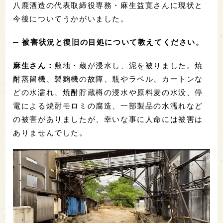
八鹿酒造の代表取締役専務・麻生益寛さんに現状と
今後についてうかがいました。
─ 被害状況と復旧の目処について教えてください。
麻生さん：
敷地・蔵が浸水し、泥を被りました。焼
酎蒸留機、製麴機の故障、瓶やラベル、カートンな
どの水濡れ、焼酎貯蔵樽の浸水や原料麦の水没、停
電による焼酎モロミの腐造、一部製品の水濡れなど
の被害がありましたが、幸いな事に人命には被害は
ありませんでした。