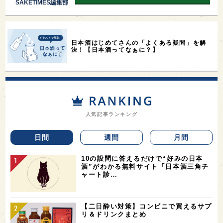
SAKETIMES編集部
日本酒はじめてさんの「よくある疑問」を解
決！【日本酒ってなぁに？】
人気記事ランキング
日間
週間
月間
10の設問に答えるだけで“好みの日本
酒”がわかる無料サイト「日本酒三角チ
ャート診…
【二日酔い対策】コンビニで買えるサプ
リ＆ドリンクまとめ