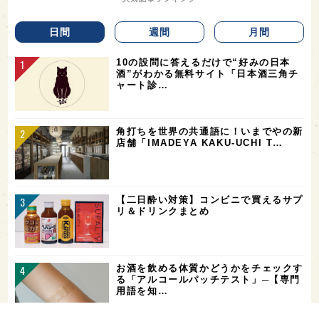
日間
週間
月間
10の設問に答えるだけで“好みの日本
酒”がわかる無料サイト「日本酒三角チ
ャート診…
角打ちを世界の共通語に！いまでやの新
店舗「IMADEYA KAKU-UCHI T…
【二日酔い対策】コンビニで買えるサプ
リ＆ドリンクまとめ
お酒を飲める体質かどうかをチェックす
る「アルコールパッチテスト」─【専門
用語を知…