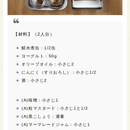
【材料】（2人分）
鯖水煮缶：1/2缶
ヨーグルト：50g
オリーブオイル：小さじ2
にんにく（すりおろし）：小さじ1/2
酒：小さじ2
(A)味噌：小さじ1
(A)粒マスタード：小さじ1と1/2
(A)黒こしょう：適量
(A)マーマレードジャム：小さじ1