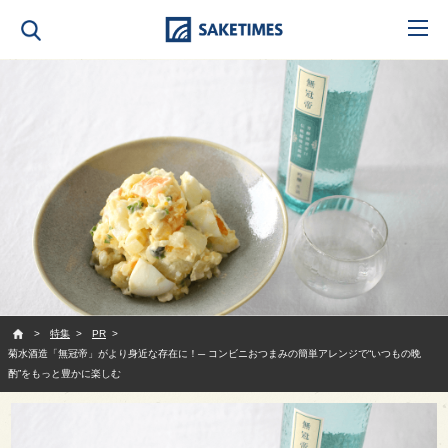
SAKETIMES
特集
PR
菊水酒造「無冠帝」がより身近な存在に！─ コンビニおつまみの簡単アレンジで“いつもの晩
酌”をもっと豊かに楽しむ