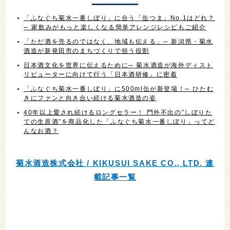
「ふなぐち菊水一番しぼり」に合う「缶つま」No.1はどれ？
─ 家飲みがもっと楽しくなる簡単アレンジレシピもご紹介
「ただ酒を売るのではなく、地域も伝える」─ 新潟県・菊水
酒造が新発田市のまちづくりで担う役割
日本酒文化を世界に伝えるために─ 菊水酒造が海外ディスト
リビューターに向けて行う「日本酒研修」に密着
「ふなぐち菊水一番しぼり」に500ml缶が新登場！─ ひたむ
きにファンと向き合い続ける菊水酒造の姿
40年以上愛され続けるロングセラー！ 門外不出の”しぼりた
ての生原酒”を商品化した「ふなぐち菊水一番しぼり」ってど
んなお酒？
菊水酒造株式会社 / KIKUSUI SAKE CO., LTD. 連
載記事一覧