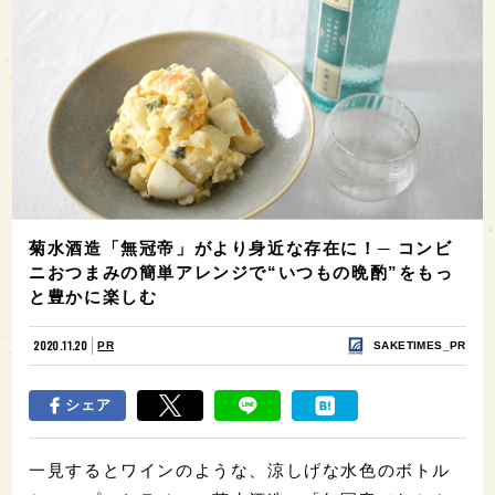
菊水酒造「無冠帝」がより身近な存在に！─ コンビ
ニおつまみの簡単アレンジで“いつもの晩酌”をもっ
と豊かに楽しむ
2020.11.20
PR
SAKETIMES_PR
シェア
一見するとワインのような、涼しげな水色のボトル