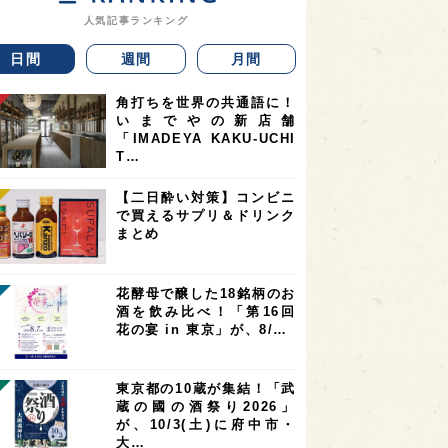
人気記事ランキング
日間
週間
月間
角打ちを世界の共通語に！
いまでやの新店舗
「IMADEYA KAKU-UCHI
T…
【二日酔い対策】コンビニ
で買えるサプリ＆ドリンク
まとめ
花酵母で醸した18銘柄のお
酒を飲み比べ！「第16回
花の宴 in 東京」が、8/…
東京都の10蔵が集結！「武
蔵の國の酒祭り2026」
が、10/3(土)に府中市・
大…