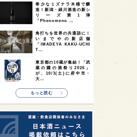
希少なミズナラ木桶で醸
2
2
2
造！新潟・緑川酒造の新シ
ストラリア
台湾
アジア
リーズ第1弾
2
1
1
KEの時代を生きる
静岡県
長崎県
「Phenomeno …
1
1
1
県
現役蔵人
愛媛県
角打ちを世界の共通語に！
いまでやの新店舗
1
1
1
めぐり
シンガポール
カナダ
「IMADEYA KAKU-UCHI
1
1
1
1
T…
県
熊本県
徳島県
北米
1
1
1
リス
ノルウェー
新宿区
東京都の10蔵が集結！「武
蔵の國の酒祭り2026」
1
1
1
伎町
沖縄県
鳥取県
が、10/3(土)に府中市・
大…
1
etimes_image_4
もっと読む