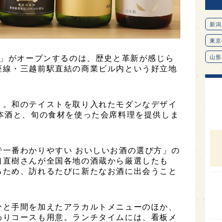
新潟
東京
前」がオープンするのは、歴史と革新が感じら
山形
座線・三越前駅直結の商業ビル内という好立地
愛知
北海
」。和のテイストを取り入れたモダンなデザイ
オピ
本酒と、旬の食材を使った会席料理を提供しま
広島
石川
で一番わかりやすい おいしいお酒の選び方」の
富山
口直樹さんが全国各地の酒蔵から厳選したも
るため、訪れるたびに新たなお酒に出会うこと
SAK
山口
大分
ひと手間を加えたアラカルトメニューのほか、
わりコースも用意。ランチタイムには、看板メ
福岡