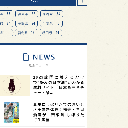
TAG
＋
83
65
33
県
兵庫県
京都府
27
24
18
都
長野県
千葉県
17
16
14
県
福島県
秋田県
14
14
13
県
宮城県
岐阜県
13
12
11
道
茨城県
栃木県
9
9
ニオンリーダーの視点
埼玉県
最新ニュース
8
7
7
県
山梨県
ヨーロッパ
10の設問に答えるだけ
7
7
7
6
県
奈良県
滋賀県
和歌山県
で“好みの日本酒”がわかる
無料サイト「日本酒三角チ
6
6
5
5
県
フランス
高知県
島根県
ャート診…
5
5
5
4
E100
佐賀県
岡山県
岩手県
真夏にしぼりたてのおいし
4
4
4
県
アメリカ
神奈川県
さを無料体験！福井・𠮷田
酒造が「吉峯蔵 しぼりた
4
3
3
3
県
三重県
大阪府
青森県
て生酒無…
3
3
3
2
県
スペイン
香港
福井県