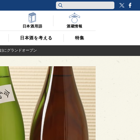
Twitt
F
日本酒用語
酒蔵情報
日本酒を考える
特集
金)にグランドオープン