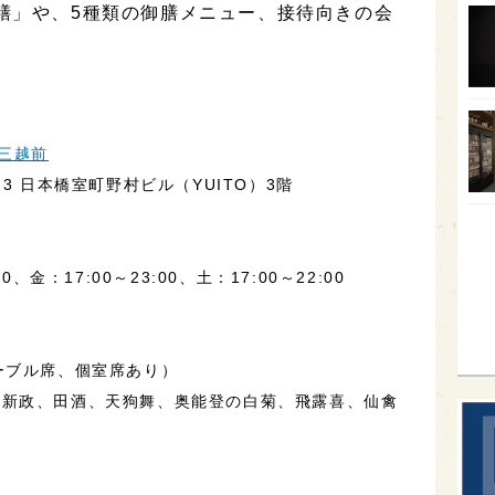
膳」や、5種類の御膳メニュー、接待向きの会
。
オー
SA
香川
全蔵
橋三越前
群馬
3 日本橋室町野村ビル（YUITO）3階
イギ
歌舞
、金：17:00～23:00、土：17:00～22:00
sak
ーブル席、個室席あり）
、新政、田酒、天狗舞、奥能登の白菊、飛露喜、仙禽