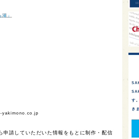
ら湖」
SA
S
す
き
akimono.co.jp
から申請していただいた情報をもとに制作・配信