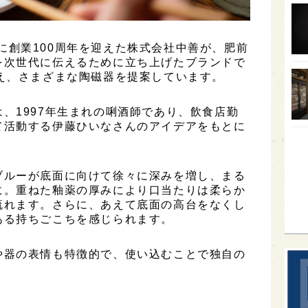
オー
SA
7年に創業100周年を迎えた株式会社中善が、肥前
を次世代に伝えるために立ち上げたブランドで
香川
え、さまざまな陶磁器を提案しています。
全蔵
、1997年生まれの唎酒師であり、飲食店勤
群馬
て活動する伊藤ひいなさんのアイデアをもとに
イギ
歌舞
ブルーが底面に向けて徐々に深みを増し、まる
sak
に。重ねた釉薬の厚みにより口当たりは柔らか
流れます。さらに、あえて底面の高台をなくし
ある持ちごこちを感じられます。
や器の表情も特徴的で、使い込むことで独自の