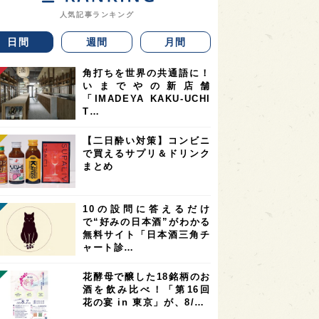
人気記事ランキング
日間
週間
月間
角打ちを世界の共通語に！
いまでやの新店舗
「IMADEYA KAKU-UCHI
T…
【二日酔い対策】コンビニ
で買えるサプリ＆ドリンク
まとめ
10の設問に答えるだけ
で“好みの日本酒”がわかる
無料サイト「日本酒三角チ
ャート診…
花酵母で醸した18銘柄のお
酒を飲み比べ！「第16回
花の宴 in 東京」が、8/…