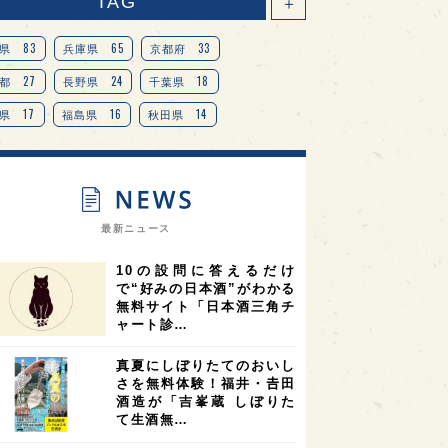
TAG
＋
83
65
33
県
兵庫県
京都府
27
24
18
都
長野県
千葉県
17
16
14
県
福島県
秋田県
14
14
13
県
宮城県
岐阜県
13
12
11
道
茨城県
栃木県
9
9
ニオンリーダーの視点
埼玉県
最新ニュース
8
7
7
県
山梨県
ヨーロッパ
10の設問に答えるだけ
7
7
7
6
県
奈良県
滋賀県
和歌山県
で“好みの日本酒”がわかる
無料サイト「日本酒三角チ
6
6
5
5
県
フランス
高知県
島根県
ャート診…
5
5
5
4
E100
佐賀県
岡山県
岩手県
真夏にしぼりたてのおいし
4
4
4
県
アメリカ
神奈川県
さを無料体験！福井・𠮷田
酒造が「吉峯蔵 しぼりた
4
3
3
3
県
三重県
大阪府
青森県
て生酒無…
3
3
3
2
県
スペイン
香港
福井県