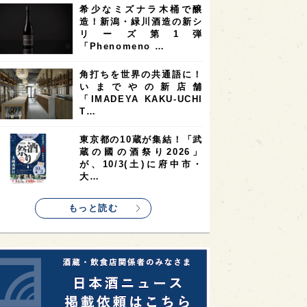
希少なミズナラ木桶で醸
2
2
2
造！新潟・緑川酒造の新シ
ストラリア
台湾
アジア
リーズ第1弾
2
1
1
KEの時代を生きる
静岡県
長崎県
「Phenomeno …
1
1
1
県
現役蔵人
愛媛県
角打ちを世界の共通語に！
いまでやの新店舗
1
1
1
めぐり
シンガポール
カナダ
「IMADEYA KAKU-UCHI
1
1
1
1
T…
県
熊本県
徳島県
北米
1
1
1
リス
ノルウェー
新宿区
東京都の10蔵が集結！「武
蔵の國の酒祭り2026」
1
1
1
伎町
沖縄県
鳥取県
が、10/3(土)に府中市・
大…
1
etimes_image_4
もっと読む