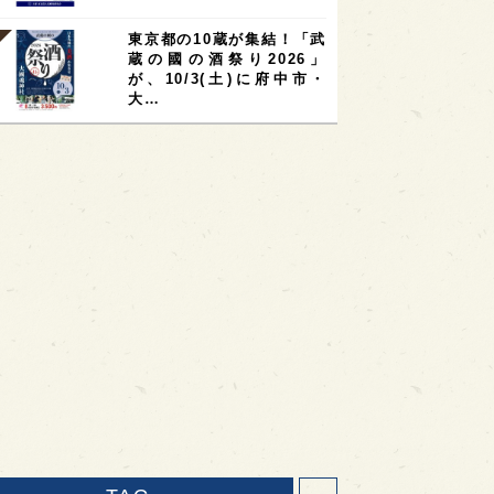
東京都の10蔵が集結！「武
蔵の國の酒祭り2026」
が、10/3(土)に府中市・
大…