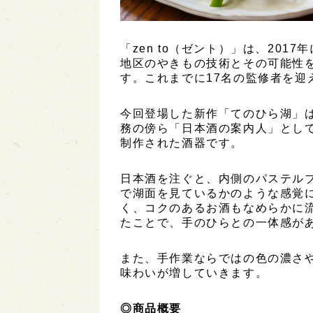
「zen to（ゼント）」は、201
地区のやきもの技術とその可能性
す。これまでに17名の監修者を迎
今回登場した新作「てのひら湖」は
務の傍ら「日本酒の案内人」とし
制作された酒器です。
日本酒を注ぐと、内側のパステル
で湖面を見ているかのような感覚
く、コクのあるお酒もなめらかに
たことで、手のひらとの一体感が
また、手作業ならではの色の濃さ
味わいが増していきます。
◎商品概要