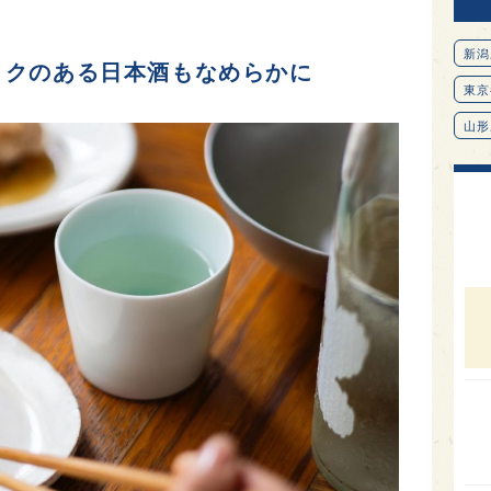
新潟
コクのある日本酒もなめらかに
東京
山形
愛知
北海
オピ
広島
石川
富山
SAK
山口
大分
福岡