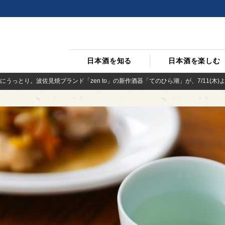
日本酒を知る
日本酒を楽しむ
うっとり。波佐見焼ブランド「zen to」の新作酒器「てのひら湖」が、7/11(木)