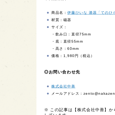
商品名：
伊藤ひいな 酒器「てのひ
材質：磁器
サイズ：
・飲み口：直径75mm
・底：直径55mm
・高さ：60mm
価格：1,980円（税込）
◎お問い合わせ先
株式会社中善
メールアドレス：zento@nakazen-y
※ この記事は【株式会社中善】