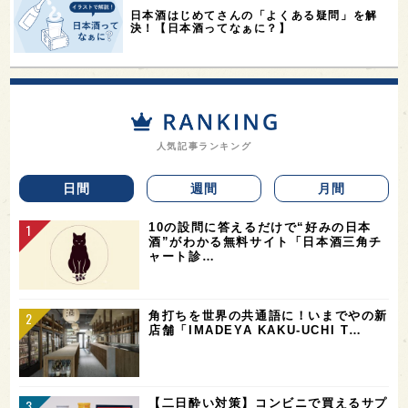
日本酒はじめてさんの「よくある疑問」を解
決！【日本酒ってなぁに？】
人気記事ランキング
日間
週間
月間
10の設問に答えるだけで“好みの日本
酒”がわかる無料サイト「日本酒三角チ
ャート診…
角打ちを世界の共通語に！いまでやの新
店舗「IMADEYA KAKU-UCHI T…
【二日酔い対策】コンビニで買えるサプ