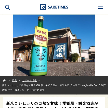
SAKETIMES
特集
リリース情報
新米コシヒカリの自然な甘味！愛媛県・栄光酒造が「新米新酒 酒仙栄光 Laugh with SAKE 生貯
蔵酒 にごり蔵酒」を、11/18(月)に発売
新米コシヒカリの自然な甘味！愛媛県・栄光酒造が