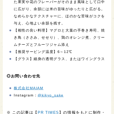
た果実や花のフレーバーがそのまま風味として口中
に広がり、余韻には米の旨味がゆったりと広がる。
なめらかなテクスチャーに、ほのかな苦味がコクを
与え、心地よい余韻を残す。
【相性の良い料理】マグロと大葉の手巻き寿司、焼
き鳥（ささみ、せせり）、鶏のオレンジ煮、クリー
ムチーズとフルーツジャム添え
【推奨サービング温度】6～12℃
【グラス】細身の透明グラス、またはワイングラス
◎お問い合わせ先
株式会社MAIAM
Instagram：
@kikyo_sake
※ この記事は【
PR TIMES
】の情報をもとに制作・