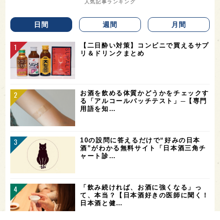
人気記事ランキング
日間
週間
月間
【二日酔い対策】コンビニで買えるサプ
リ＆ドリンクまとめ
お酒を飲める体質かどうかをチェックす
る「アルコールパッチテスト」─【専門
用語を知…
10の設問に答えるだけで“好みの日本
酒”がわかる無料サイト「日本酒三角チ
ャート診…
「飲み続ければ、お酒に強くなる」っ
て、本当？【日本酒好きの医師に聞く！
日本酒と健…