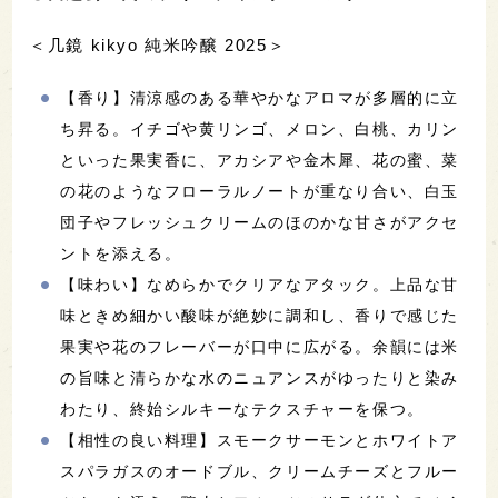
＜几鏡 kikyo 純米吟醸 2025＞
【香り】清涼感のある華やかなアロマが多層的に立
ち昇る。イチゴや黄リンゴ、メロン、白桃、カリン
といった果実香に、アカシアや金木犀、花の蜜、菜
の花のようなフローラルノートが重なり合い、白玉
団子やフレッシュクリームのほのかな甘さがアクセ
ントを添える。
【味わい】なめらかでクリアなアタック。上品な甘
味ときめ細かい酸味が絶妙に調和し、香りで感じた
果実や花のフレーバーが口中に広がる。余韻には米
の旨味と清らかな水のニュアンスがゆったりと染み
わたり、終始シルキーなテクスチャーを保つ。
【相性の良い料理】スモークサーモンとホワイトア
スパラガスのオードブル、クリームチーズとフルー