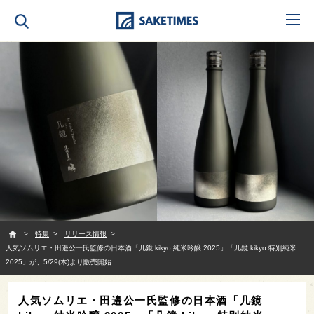
SAKETIMES
特集
リリース情報
人気ソムリエ・田邉公一氏監修の日本酒「几鏡 kikyo 純米吟醸 2025」「几鏡 kikyo 特別純米
2025」が、5/29(木)より販売開始
人気ソムリエ・田邉公一氏監修の日本酒「几鏡