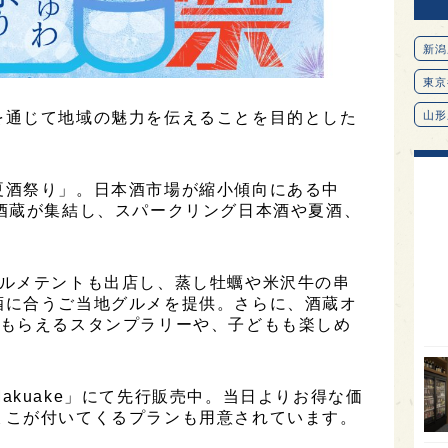
新潟
東京
を通じて地域の魅力を伝えることを目的とした
山形
愛知
北海
夏酒祭り」。日本酒市場が縮小傾向にある中
酒蔵が集結し、スパークリング日本酒や夏酒、
オピ
広島
グルメテントも出店し、蒸し牡蠣や米沢牛の串
石川
酒に合うご当地グルメを提供。さらに、酒蔵オ
富山
がもらえるスタンプラリーや、子どもも楽しめ
SAK
山口
akuake」にて先行販売中。当日よりお得な価
大分
ょこが付いてくるプランも用意されています。
福岡