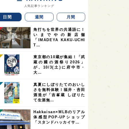
人気記事ランキング
日間
週間
月間
角打ちを世界の共通語に！
いまでやの新店舗
「IMADEYA KAKU-UCHI
T…
東京都の10蔵が集結！「武
蔵の國の酒祭り2026」
が、10/3(土)に府中市・
大…
真夏にしぼりたてのおいし
さを無料体験！福井・𠮷田
酒造が「吉峯蔵 しぼりた
て生酒無…
Hakkaisan×MLBのリアル
体感型POP-UPショップ
「スタンドハッカイサ…