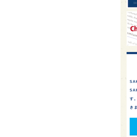
SA
S
す
き