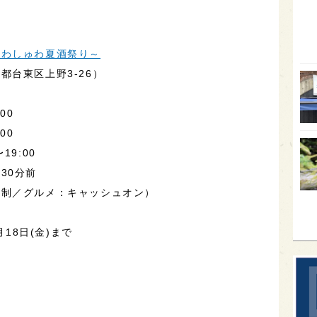
オー
SA
ゅわしゅわ夏酒祭り～
香川
都台東区上野3-26）
全蔵
00
群馬
00
イギ
19:00
歌舞
30分前
sak
ト制／グルメ：キャッシュオン）
月18日(金)まで