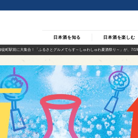
日本酒を知る
日本酒を楽しむ
御徒町駅前に大集合！「ふるさとグルメてらす～しゅわしゅわ夏酒祭り～」が、7/19(土