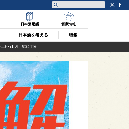
Twitt
F
日本酒用語
酒蔵情報
日本酒を考える
特集
)〜21(月・祝)に開催