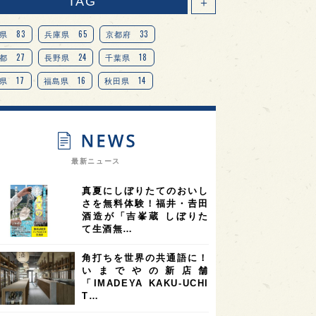
TAG
＋
83
65
33
県
兵庫県
京都府
27
24
18
都
長野県
千葉県
17
16
14
県
福島県
秋田県
14
14
13
県
宮城県
岐阜県
13
12
11
道
茨城県
栃木県
9
9
ニオンリーダーの視点
埼玉県
最新ニュース
8
7
7
県
山梨県
ヨーロッパ
真夏にしぼりたてのおいし
7
7
7
6
県
奈良県
滋賀県
和歌山県
さを無料体験！福井・𠮷田
酒造が「吉峯蔵 しぼりた
6
6
5
5
県
フランス
高知県
島根県
て生酒無…
5
5
5
4
E100
佐賀県
岡山県
岩手県
角打ちを世界の共通語に！
4
4
4
県
アメリカ
神奈川県
いまでやの新店舗
「IMADEYA KAKU-UCHI
4
3
3
3
県
三重県
大阪府
青森県
T…
3
3
3
2
県
スペイン
香港
福井県