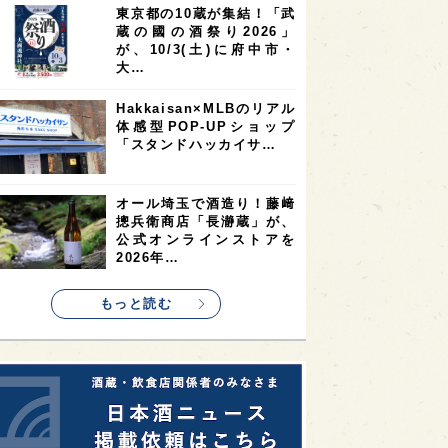
東京都の10蔵が集結！「武
2
2
2
蔵の國の酒祭り2026」
ストラリア
台湾
アジア
が、10/3(土)に府中市・
2
1
1
KEの時代を生きる
静岡県
長崎県
大…
1
1
1
県
現役蔵人
愛媛県
Hakkaisan×MLBのリアル
体感型POP-UPショップ
1
1
1
めぐり
シンガポール
カナダ
「スタンドハッカイサ…
1
1
1
1
県
熊本県
徳島県
北米
1
1
1
リス
ノルウェー
新宿区
オール埼玉で酒造り！藤﨑
摠兵衛商店「長瀞蔵」が、
1
1
1
伎町
沖縄県
鳥取県
公式オンラインストアを
2026年…
1
etimes_image_4
もっと読む