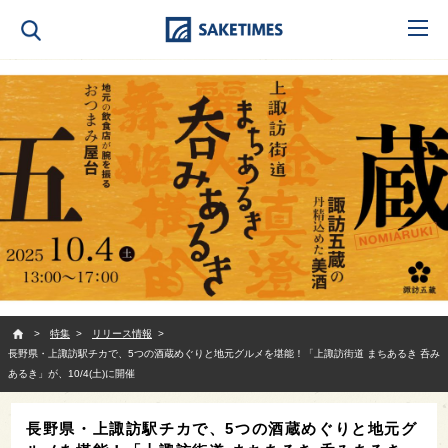
SAKETIMES
特集
リリース情報
長野県・上諏訪駅チカで、5つの酒蔵めぐりと地元グルメを堪能！「上諏訪街道 まちあるき 呑み
あるき」が、10/4(土)に開催
長野県・上諏訪駅チカで、5つの酒蔵めぐりと地元グ