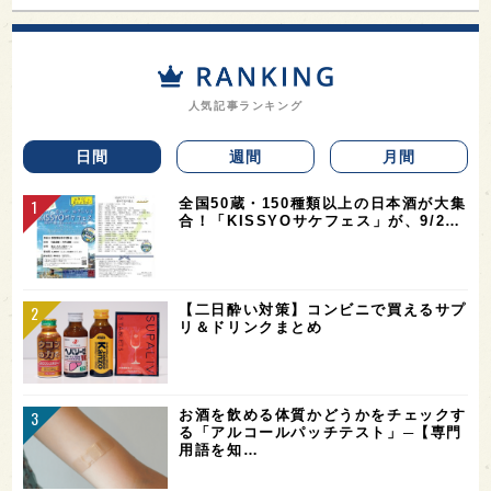
人気記事ランキング
日間
週間
月間
全国50蔵・150種類以上の日本酒が大集
合！「KISSYOサケフェス」が、9/2…
【二日酔い対策】コンビニで買えるサプ
リ＆ドリンクまとめ
お酒を飲める体質かどうかをチェックす
る「アルコールパッチテスト」─【専門
用語を知…