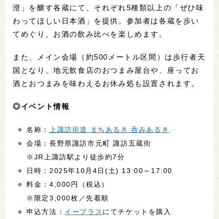
澄」を醸す各蔵にて、それぞれ5種類以上の「ぜひ味
わってほしい日本酒」を提供。参加者は各蔵を歩い
てめぐり、お酒の飲み比べを楽しめます。
また、メイン会場（約500メートル区間）は歩行者天
国となり、地元飲食店のおつまみ屋台や、座ってお
酒とおつまみを味わえるお休み処も設置されます。
◎イベント情報
名称：
上諏訪街道 まちあるき 呑みあるき
会場：長野県諏訪市元町 諏訪五蔵街
※JR上諏訪駅より徒歩約7分
日時：2025年10月4日(土) 13:00～17:00
料金：4,000円（税込）
※限定3,000枚／先着順
申込方法：
イープラス
にてチケットを購入