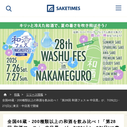
SAKETIMES
特集
リリース情報
全国46蔵・200種類以上の和酒を飲み比べ！「第28回 和酒フェス in 中目黒」が、7/26(土)・
27(日)に東京・中目黒で開催
全国46蔵・200種類以上の和酒を飲み比べ！「第28