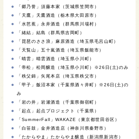
「郷乃誉」須藤本家（茨城県笠間市）
「天鷹」天鷹酒造（栃木県大田原市）
「水芭蕉」永井酒造（群馬県川場村）
「緒結」結島（群馬県吉岡町）
「琵琶のささ浪」麻原酒造（埼玉県毛呂山町）
「天覧山」五十嵐酒造（埼玉県飯能市）
「晴雲」晴雲酒造（埼玉県小川町）
「帝松」松岡醸造（埼玉県小川町）※26日(土)のみ
「秩父錦」矢尾本店（埼玉県秩父市）
「甲子」飯沼本家（千葉県酒々井町）※26日(土)の
み
「岩の井」岩瀬酒造（千葉県御宿町）
「起点」起点プロジェクト（千葉県）
「SummerFall」WAKAZE（東京都世田谷区）
「白笹鼓」金井酒造店（神奈川県秦野市）
「たからやま」たからやま醸造（新潟県新潟市）