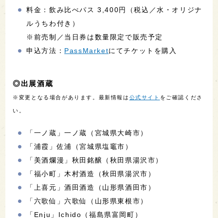
料金：飲み比べパス 3,400円（税込／水・オリジナ
ルうちわ付き）
※前売制／当日券は数量限定で販売予定
申込方法：
PassMarket
にてチケットを購入
◎出展酒蔵
※変更となる場合があります。最新情報は
公式サイト
をご確認くださ
い。
「一ノ蔵」一ノ蔵（宮城県大崎市）
「浦霞」佐浦（宮城県塩竈市）
「美酒爛漫」秋田銘醸（秋田県湯沢市）
「福小町」木村酒造（秋田県湯沢市）
「上喜元」酒田酒造（山形県酒田市）
「六歌仙」六歌仙（山形県東根市）
「Enju」Ichido（福島県富岡町）