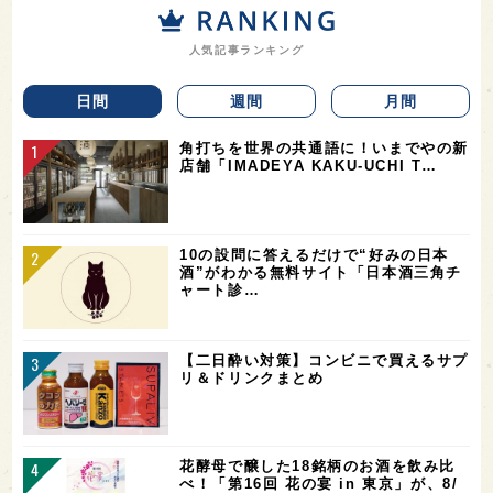
人気記事ランキング
日間
週間
月間
角打ちを世界の共通語に！いまでやの新
店舗「IMADEYA KAKU-UCHI T…
10の設問に答えるだけで“好みの日本
酒”がわかる無料サイト「日本酒三角チ
ャート診…
【二日酔い対策】コンビニで買えるサプ
リ＆ドリンクまとめ
花酵母で醸した18銘柄のお酒を飲み比
べ！「第16回 花の宴 in 東京」が、8/