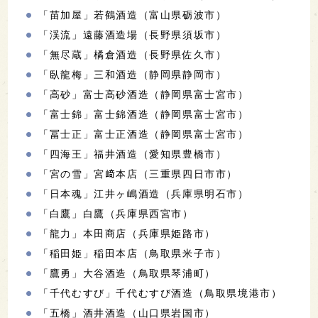
「苗加屋」若鶴酒造（富山県砺波市）
「渓流」遠藤酒造場（長野県須坂市）
「無尽蔵」橘倉酒造（長野県佐久市）
「臥龍梅」三和酒造（静岡県静岡市）
「高砂」富士高砂酒造（静岡県富士宮市）
「富士錦」富士錦酒造（静岡県富士宮市）
「冨士正」富士正酒造（静岡県富士宮市）
「四海王」福井酒造（愛知県豊橋市）
「宮の雪」宮﨑本店（三重県四日市市）
「日本魂」江井ヶ嶋酒造（兵庫県明石市）
「白鷹」白鷹（兵庫県西宮市）
「龍力」本田商店（兵庫県姫路市）
「稲田姫」稲田本店（鳥取県米子市）
「鷹勇」大谷酒造（鳥取県琴浦町）
「千代むすび」千代むすび酒造（鳥取県境港市）
「五橋」酒井酒造（山口県岩国市）