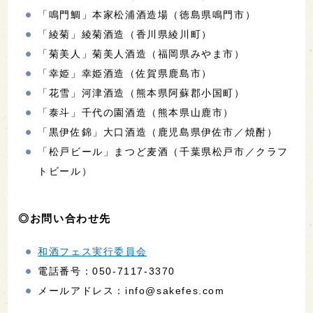
「鳴門鯛」本家松浦酒造場（徳島県鳴門市）
「綾菊」綾菊酒造（香川県綾川町）
「菊美人」菊美人酒造（福岡県みやま市）
「幸姫」幸姫酒造（佐賀県鹿島市）
「花雪」河津酒造（熊本県阿蘇郡小国町）
「泰斗」千代の園酒造（熊本県山鹿市）
「黒伊佐錦」大口酒造（鹿児島県伊佐市／焼酎）
「松戸ビール」まつど麦酒（千葉県松戸市／クラフ
トビール）
◎お問い合わせ先
和酒フェス実行委員会
電話番号：050-7117-3370
メールアドレス：info@sakefes.com