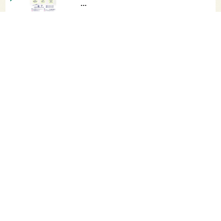
…
東京都の10蔵が集結！「武蔵の國の酒
祭り2026」が、10/3(土)に府中市・
大…