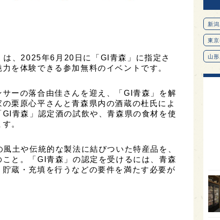
新潟
東京
は、2025年6月20日に「GI青森」に指定さ
山形
魅力を体験できる参加無料のイベントです。
愛知
北海
サーの落合由佳さんを迎え、「GI青森」を解
家の栗原心平さんと青森県内の酒蔵の杜氏によ
オピ
GI青森」認定酒の試飲や、青森県の食材を使
広島
ます。
石川
の風土や伝統的な製法に結びついた特産品を、
富山
こと。「GI青森」の認定を受けるには、青森
・貯蔵・充填を行うなどの要件を満たす必要が
SAK
山口
大分
福岡