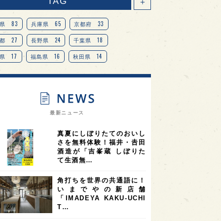
TAG
＋
83
65
33
県
兵庫県
京都府
27
24
18
都
長野県
千葉県
17
16
14
県
福島県
秋田県
14
14
13
県
宮城県
岐阜県
13
12
11
道
茨城県
栃木県
9
9
ニオンリーダーの視点
埼玉県
最新ニュース
8
7
7
県
山梨県
ヨーロッパ
真夏にしぼりたてのおいし
7
7
7
6
県
奈良県
滋賀県
和歌山県
さを無料体験！福井・𠮷田
酒造が「吉峯蔵 しぼりた
6
6
5
5
県
フランス
高知県
島根県
て生酒無…
5
5
5
4
E100
佐賀県
岡山県
岩手県
角打ちを世界の共通語に！
4
4
4
県
アメリカ
神奈川県
いまでやの新店舗
「IMADEYA KAKU-UCHI
4
3
3
3
県
三重県
大阪府
青森県
T…
3
3
3
2
県
スペイン
香港
福井県