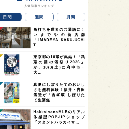
人気記事ランキング
日間
週間
月間
角打ちを世界の共通語に！
いまでやの新店舗
「IMADEYA KAKU-UCHI
T…
東京都の10蔵が集結！「武
蔵の國の酒祭り2026」
が、10/3(土)に府中市・
大…
真夏にしぼりたてのおいし
さを無料体験！福井・𠮷田
酒造が「吉峯蔵 しぼりた
て生酒無…
Hakkaisan×MLBのリアル
体感型POP-UPショップ
「スタンドハッカイサ…