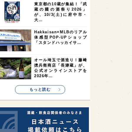
東京都の10蔵が集結！「武
2
2
2
蔵の國の酒祭り2026」
ストラリア
台湾
アジア
が、10/3(土)に府中市・
2
1
1
KEの時代を生きる
静岡県
長崎県
大…
1
1
1
県
現役蔵人
愛媛県
Hakkaisan×MLBのリアル
体感型POP-UPショップ
1
1
1
めぐり
シンガポール
カナダ
「スタンドハッカイサ…
1
1
1
1
県
熊本県
徳島県
北米
1
1
1
リス
ノルウェー
新宿区
オール埼玉で酒造り！藤﨑
摠兵衛商店「長瀞蔵」が、
1
1
1
伎町
沖縄県
鳥取県
公式オンラインストアを
2026年…
1
etimes_image_4
もっと読む