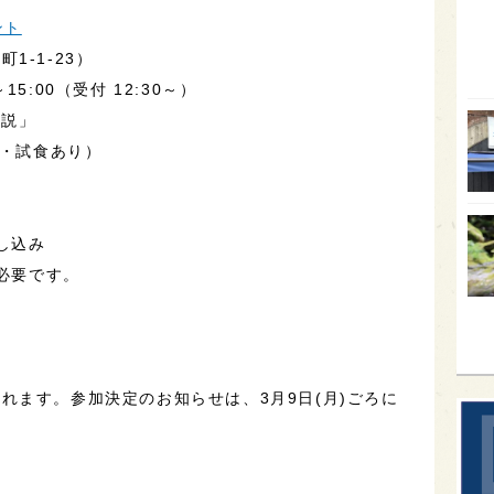
ント
オー
1-1-23）
SA
～15:00（受付 12:30～）
香川
解説」
全蔵
飲・試食あり）
群馬
イギ
し込み
歌舞
が必要です。
sak
。
れます。参加決定のお知らせは、3月9日(月)ごろに