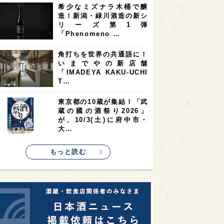
希少なミズナラ木桶で醸
2
2
2
造！新潟・緑川酒造の新シ
ストラリア
台湾
アジア
リーズ第1弾
2
1
1
KEの時代を生きる
静岡県
長崎県
「Phenomeno …
1
1
1
県
現役蔵人
愛媛県
角打ちを世界の共通語に！
いまでやの新店舗
1
1
1
めぐり
シンガポール
カナダ
「IMADEYA KAKU-UCHI
1
1
1
1
T…
県
熊本県
徳島県
北米
1
1
1
リス
ノルウェー
新宿区
東京都の10蔵が集結！「武
蔵の國の酒祭り2026」
1
1
1
伎町
沖縄県
鳥取県
が、10/3(土)に府中市・
大…
1
etimes_image_4
もっと読む