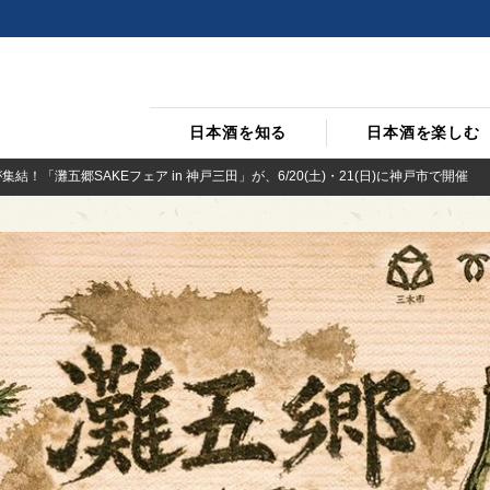
日本酒を知る
日本酒を楽しむ
結！「灘五郷SAKEフェア in 神戸三田」が、6/20(土)・21(日)に神戸市で開催