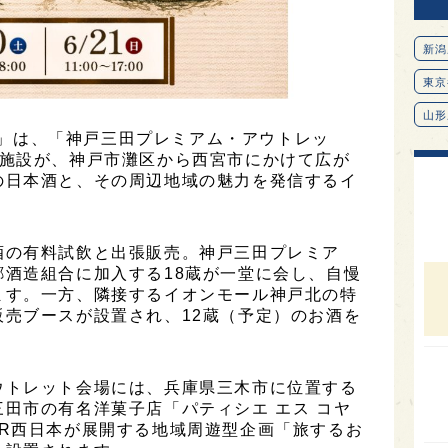
新潟
東京
山形
三田」は、「神戸三田プレミアム・アウトレッ
愛知
2施設が、神戸市灘区から西宮市にかけて広が
の日本酒と、その周辺地域の魅力を発信するイ
北海
オピ
広島
酒の有料試飲と出張販売。神戸三田プレミア
酒造組合に加入する18蔵が一堂に会し、自慢
石川
ます。一方、隣接するイオンモール神戸北の特
売ブースが設置され、12蔵（予定）のお酒を
富山
SAK
山口
ウトレット会場には、兵庫県三木市に位置する
田市の有名洋菓子店「パティシエ エス コヤ
大分
JR西日本が展開する地域周遊型企画「旅するお
福岡