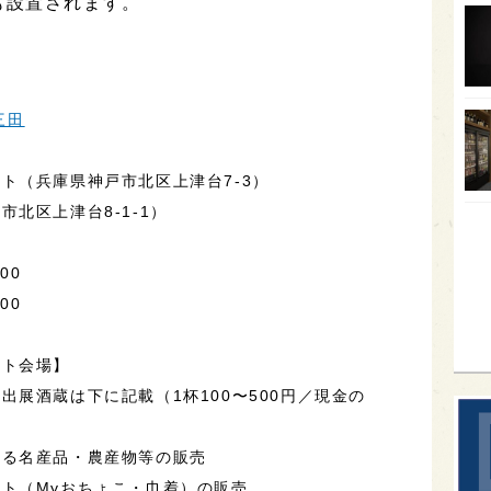
も設置されます。
オー
SA
香川
三田
全蔵
群馬
ト（兵庫県神戸市北区上津台7-3）
北区上津台8-1-1）
イギ
歌舞
00
sak
00
ット会場】
展酒蔵は下に記載（1杯100〜500円／現金の
よる名産品・農産物等の販売
ト（Myおちょこ・巾着）の販売