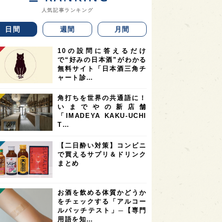
人気記事ランキング
日間
週間
月間
10の設問に答えるだけ
で“好みの日本酒”がわかる
無料サイト「日本酒三角チ
ャート診…
角打ちを世界の共通語に！
いまでやの新店舗
「IMADEYA KAKU-UCHI
T…
【二日酔い対策】コンビニ
で買えるサプリ＆ドリンク
まとめ
お酒を飲める体質かどうか
をチェックする「アルコー
ルパッチテスト」─【専門
用語を知…