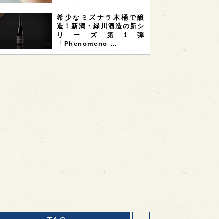
希少なミズナラ木桶で醸
造！新潟・緑川酒造の新シ
リーズ第1弾
「Phenomeno …