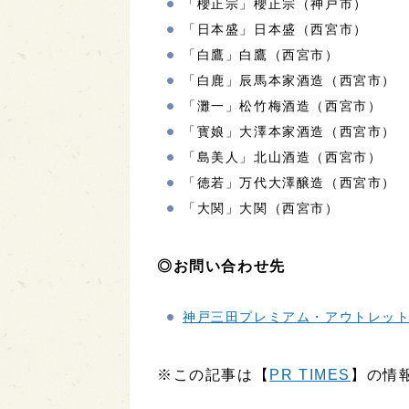
「櫻正宗」櫻正宗（神戸市）
「日本盛」日本盛（西宮市）
「白鷹」白鷹（西宮市）
「白鹿」辰馬本家酒造（西宮市）
「灘一」松竹梅酒造（西宮市）
「寳娘」大澤本家酒造（西宮市）
「島美人」北山酒造（西宮市）
「徳若」万代大澤醸造（西宮市）
「大関」大関（西宮市）
◎お問い合わせ先
神戸三田プレミアム・アウトレッ
※この記事は【
PR TIMES
】の情