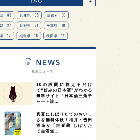
TAG
＋
83
65
33
県
兵庫県
京都府
27
24
18
都
長野県
千葉県
17
16
14
県
福島県
秋田県
14
14
13
県
宮城県
岐阜県
13
12
11
道
茨城県
栃木県
9
9
ニオンリーダーの視点
埼玉県
最新ニュース
8
7
7
県
山梨県
ヨーロッパ
10の設問に答えるだけ
7
7
7
6
県
奈良県
滋賀県
和歌山県
で“好みの日本酒”がわかる
無料サイト「日本酒三角チ
6
6
5
5
県
フランス
高知県
島根県
ャート診…
5
5
5
4
E100
佐賀県
岡山県
岩手県
真夏にしぼりたてのおいし
4
4
4
県
アメリカ
神奈川県
さを無料体験！福井・𠮷田
酒造が「吉峯蔵 しぼりた
4
3
3
3
県
三重県
大阪府
青森県
て生酒無…
3
3
3
2
県
スペイン
香港
福井県