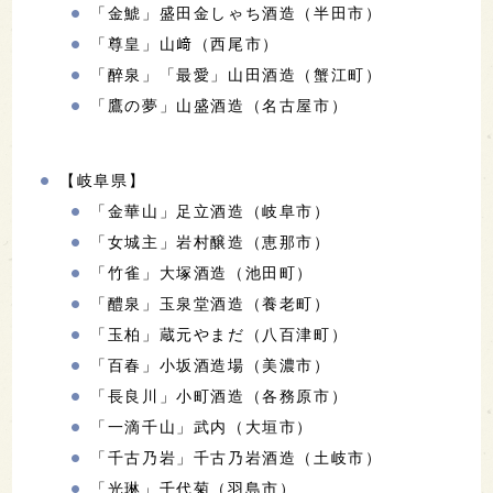
「金鯱」​盛田金しゃち酒造（半田市）
「尊皇」山﨑（西尾市）
「醉泉」「最愛」山田酒造（蟹江町）
「鷹の夢」山盛酒造（名古屋市）
【岐阜県】
「金華山」足立酒造（岐阜市）
「女城主」岩村醸造（恵那市）
「竹雀」大塚酒造（池田町）
「醴泉」玉泉堂酒造（養老町）
「玉柏」蔵元やまだ（八百津町）
「百春」小坂酒造場（美濃市）
「長良川」小町酒造（各務原市）
「一滴千山」武内（大垣市）
「千古乃岩」千古乃岩酒造（土岐市）
「光琳」千代菊（羽島市）