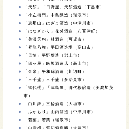
「天領」「日野屋」天領酒造（下呂市）
「小左衛門」中島醸造（瑞浪市）
「恵那山」はざま酒造（中津川市）
「はなざかり」花盛酒造（八百津町）
「美濃天狗」林酒造（可児市）
「昇龍乃舞」平田酒造場（高山市）
「母情」平野釀造（郡上市）
「四ッ星」舩坂酒造店（高山市）
「金泉」平和錦酒造（川辺町）
「三千盛」三千盛（多治見市）
「御代櫻」「津島屋」御代桜醸造（美濃加茂
市）
「白川郷」三輪酒造（大垣市）
「ふかもり」山内酒造（中津川市）
「若葉」若葉（瑞浪市）
「白雪姫」渡辺酒造醸（大垣市）