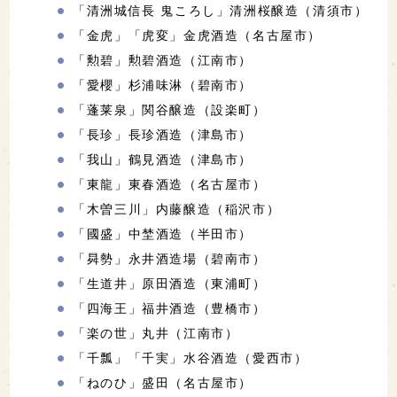
「清洲城信長 鬼ころし」清洲桜醸造（清須市）
「金虎」「虎変」金虎酒造（名古屋市）
「勲碧」勲碧酒造（江南市）
「愛櫻」杉浦味淋（碧南市）
「蓬莱泉」関谷醸造（設楽町）
「長珍」長珍酒造（津島市）
「我山」鶴見酒造（津島市）
「東龍」東春酒造（名古屋市）
「木曽三川」内藤醸造（稲沢市）
「國盛」中埜酒造（半田市）
「曻勢」永井酒造場（碧南市）
「生道井」原田酒造（東浦町）
「四海王」福井酒造（豊橋市）
「楽の世」丸井（江南市）
「千瓢」「千実」水谷酒造（愛西市）
「ねのひ」盛田（名古屋市）