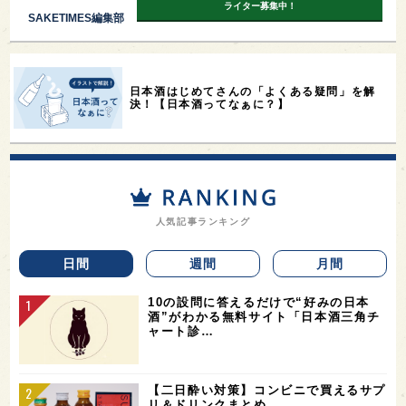
ライター募集中！
SAKETIMES編集部
日本酒はじめてさんの「よくある疑問」を解
決！【日本酒ってなぁに？】
人気記事ランキング
日間
週間
月間
10の設問に答えるだけで“好みの日本
酒”がわかる無料サイト「日本酒三角チ
ャート診…
【二日酔い対策】コンビニで買えるサプ
リ＆ドリンクまとめ