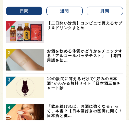
日間
週間
月間
【二日酔い対策】コンビニで買えるサプ
リ＆ドリンクまとめ
お酒を飲める体質かどうかをチェックす
る「アルコールパッチテスト」─【専門
用語を知…
10の設問に答えるだけで“好みの日本
酒”がわかる無料サイト「日本酒三角チ
ャート診…
「飲み続ければ、お酒に強くなる」っ
て、本当？【日本酒好きの医師に聞く！
日本酒と健…