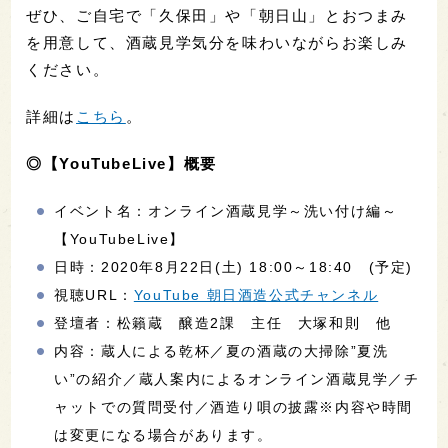
ぜひ、ご自宅で「久保田」や「朝日山」とおつまみ
を用意して、酒蔵見学気分を味わいながらお楽しみ
ください。
詳細は
こちら
。
◎【YouTubeLive】概要
イベント名：オンライン酒蔵見学～洗い付け編～
【YouTubeLive】
日時：2020年8月22日(土) 18:00～18:40 (予定)
視聴URL：
YouTube 朝日酒造公式チャンネル
登壇者：松籟蔵 醸造2課 主任 大塚和則 他
内容：蔵人による乾杯／夏の酒蔵の大掃除”夏洗
い”の紹介／蔵人案内によるオンライン酒蔵見学／チ
ャットでの質問受付／酒造り唄の披露※内容や時間
は変更になる場合があります。