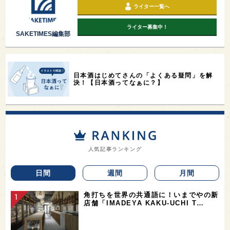
ライター一覧へ
ライター募集中！
SAKETIMES編集部
日本酒はじめてさんの「よくある疑問」を解
決！【日本酒ってなぁに？】
人気記事ランキング
日間
週間
月間
角打ちを世界の共通語に！いまでやの新
店舗「IMADEYA KAKU-UCHI T…