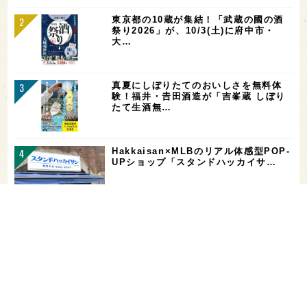
東京都の10蔵が集結！「武蔵の國の酒
祭り2026」が、10/3(土)に府中市・
大…
真夏にしぼりたてのおいしさを無料体
験！福井・𠮷田酒造が「吉峯蔵 しぼり
たて生酒無…
Hakkaisan×MLBのリアル体感型POP-
UPショップ「スタンドハッカイサ…
【二日酔い対策】コンビニで買えるサプ
リ＆ドリンクまとめ