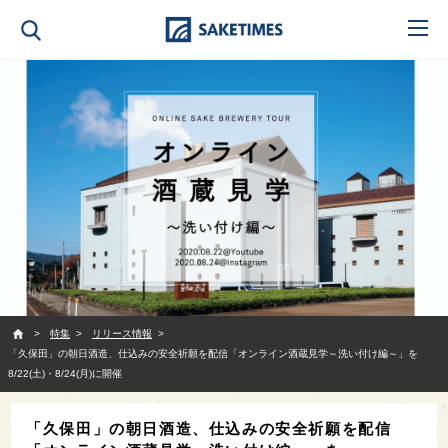
SAKETIMES
特集
リリース情報
「久保田」の朝日酒造、仕込みの安全祈願を配信「オンライン酒蔵見学～洗い付け編～」を
8/22(土)・8/24(月)に開催
「久保田」の朝日酒造、仕込みの安全祈願を配信