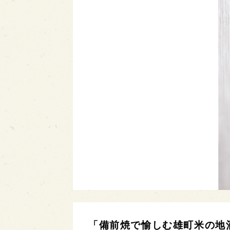
「備前焼で愉しむ雄町米の地