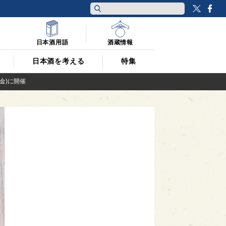
Twitt
F
日本酒用語
酒蔵情報
日本酒を考える
特集
金)に開催