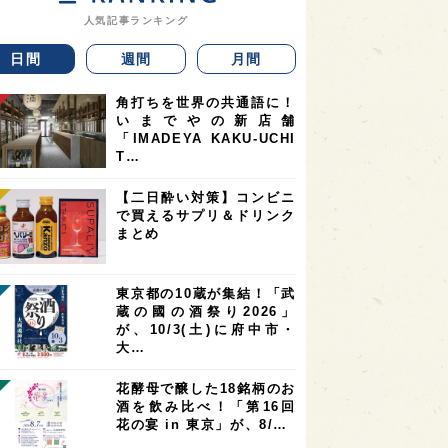
人気記事ランキング
日間
週間
月間
角打ちを世界の共通語に！
いまでやの新店舗
「IMADEYA KAKU-UCHI
T…
【二日酔い対策】コンビニ
で買えるサプリ＆ドリンク
まとめ
東京都の10蔵が集結！「武
蔵の國の酒祭り2026」
が、10/3(土)に府中市・
大…
花酵母で醸した18銘柄のお
酒を飲み比べ！「第16回
花の宴 in 東京」が、8/…