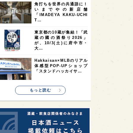
角打ちを世界の共通語に！
2
2
2
いまでやの新店舗
ストラリア
台湾
アジア
「IMADEYA KAKU-UCHI
2
1
1
KEの時代を生きる
静岡県
長崎県
T…
1
1
1
県
現役蔵人
愛媛県
東京都の10蔵が集結！「武
蔵の國の酒祭り2026」
1
1
1
めぐり
シンガポール
カナダ
が、10/3(土)に府中市・
1
1
1
1
大…
県
熊本県
徳島県
北米
1
1
1
リス
ノルウェー
新宿区
Hakkaisan×MLBのリアル
体感型POP-UPショップ
1
1
1
伎町
沖縄県
鳥取県
「スタンドハッカイサ…
1
etimes_image_4
もっと読む