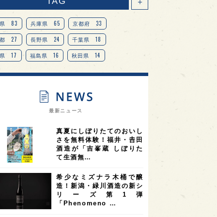
TAG
＋
83
65
33
県
兵庫県
京都府
27
24
18
都
長野県
千葉県
17
16
14
県
福島県
秋田県
14
14
13
県
宮城県
岐阜県
13
12
11
道
茨城県
栃木県
9
9
ニオンリーダーの視点
埼玉県
最新ニュース
8
7
7
県
山梨県
ヨーロッパ
真夏にしぼりたてのおいし
7
7
7
6
県
奈良県
滋賀県
和歌山県
さを無料体験！福井・𠮷田
酒造が「吉峯蔵 しぼりた
6
6
5
5
県
フランス
高知県
島根県
て生酒無…
5
5
5
4
E100
佐賀県
岡山県
岩手県
希少なミズナラ木桶で醸
4
4
4
県
アメリカ
神奈川県
造！新潟・緑川酒造の新シ
リーズ第1弾
4
3
3
3
県
三重県
大阪府
青森県
「Phenomeno …
3
3
3
2
県
スペイン
香港
福井県