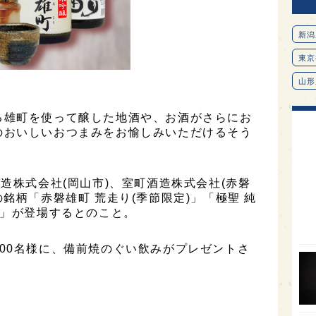
新潟
東京
山形
愛知
る雄町を使って醸した地酒や、お酒がさらにお
北海
のおいしいおつまみをお愉しみいただけるそう
オピ
広島
造株式会社(岡山市)、室町酒造株式会社(赤磐
銘柄「赤磐雄町 荒走り(季節限定)」「極聖 純
石川
近」が登場するとのこと。
富山
SAK
00名様に、備前焼のぐい飲みがプレゼントさ
山口
大分
福岡