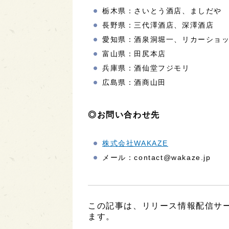
栃木県：さいとう酒店、ましだや
長野県：三代澤酒店、深澤酒店
愛知県：酒泉洞堀一、リカーショ
富山県：田尻本店
兵庫県：酒仙堂フジモリ
広島県：酒商山田
◎お問い合わせ先
株式会社WAKAZE
メール：contact@wakaze.jp
この記事は、リリース情報配信サービ
ます。