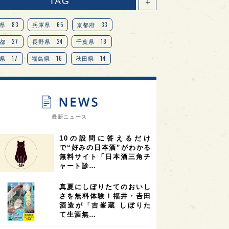
TAG
＋
83
65
33
県
兵庫県
京都府
27
24
18
都
長野県
千葉県
17
16
14
県
福島県
秋田県
14
14
13
県
宮城県
岐阜県
13
12
11
道
茨城県
栃木県
9
9
ニオンリーダーの視点
埼玉県
最新ニュース
8
7
7
県
山梨県
ヨーロッパ
10の設問に答えるだけ
7
7
7
6
県
奈良県
滋賀県
和歌山県
で“好みの日本酒”がわかる
無料サイト「日本酒三角チ
6
6
5
5
県
フランス
高知県
島根県
ャート診…
5
5
5
4
E100
佐賀県
岡山県
岩手県
真夏にしぼりたてのおいし
4
4
4
県
アメリカ
神奈川県
さを無料体験！福井・𠮷田
酒造が「吉峯蔵 しぼりた
4
3
3
3
県
三重県
大阪府
青森県
て生酒無…
3
3
3
2
県
スペイン
香港
福井県