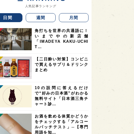
人気記事ランキング
日間
週間
月間
角打ちを世界の共通語に！
いまでやの新店舗
「IMADEYA KAKU-UCHI
T…
【二日酔い対策】コンビニ
で買えるサプリ＆ドリンク
まとめ
10の設問に答えるだけ
で“好みの日本酒”がわかる
無料サイト「日本酒三角チ
ャート診…
お酒を飲める体質かどうか
をチェックする「アルコー
ルパッチテスト」─【専門
用語を知…