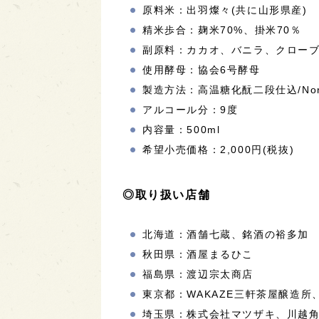
原料米：出羽燦々(共に山形県産)
精米歩合：麹米70%、掛米70％
副原料：カカオ、バニラ、クロー
使用酵母：協会6号酵母
製造方法：高温糖化酛二段仕込/Non-Pre
アルコール分：9度
内容量：500ml
希望小売価格：2,000円(税抜)
◎取り扱い店舗
北海道：酒舗七蔵、銘酒の裕多加
秋田県：酒屋まるひこ
福島県：渡辺宗太商店
東京都：WAKAZE三軒茶屋醸造
埼玉県：株式会社マツザキ、川越