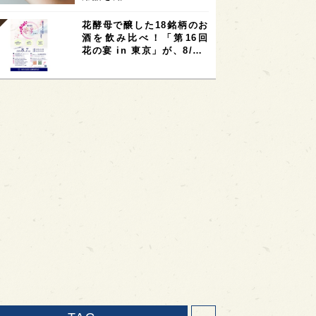
花酵母で醸した18銘柄のお
酒を飲み比べ！「第16回
花の宴 in 東京」が、8/…