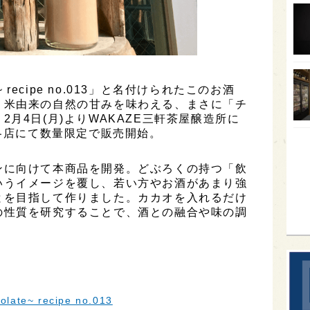
オー
SA
香川
 recipe no.013」と名付けられたこのお酒
全蔵
、米由来の自然の甘みを味わえる、まさに「チ
群馬
月4日(月)よりWAKAZE三軒茶屋醸造所に
い各店にて数量限定で販売開始。
イギ
歌舞
ンに向けて本商品を開発。どぶろくの持つ「飲
sak
いうイメージを覆し、若い方やお酒があまり強
とを目指して作りました。カカオを入れるだけ
の性質を研究することで、酒との融合や味の調
e~ recipe no.013