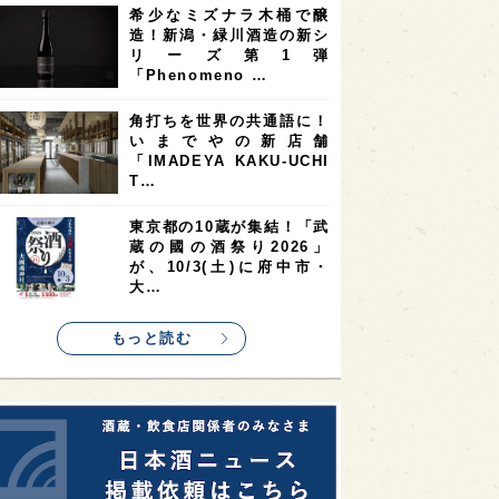
希少なミズナラ木桶で醸
2
2
2
造！新潟・緑川酒造の新シ
ストラリア
台湾
アジア
リーズ第1弾
2
1
1
KEの時代を生きる
静岡県
長崎県
「Phenomeno …
1
1
1
県
現役蔵人
愛媛県
角打ちを世界の共通語に！
いまでやの新店舗
1
1
1
めぐり
シンガポール
カナダ
「IMADEYA KAKU-UCHI
1
1
1
1
T…
県
熊本県
徳島県
北米
1
1
1
リス
ノルウェー
新宿区
東京都の10蔵が集結！「武
蔵の國の酒祭り2026」
1
1
1
伎町
沖縄県
鳥取県
が、10/3(土)に府中市・
大…
1
etimes_image_4
もっと読む