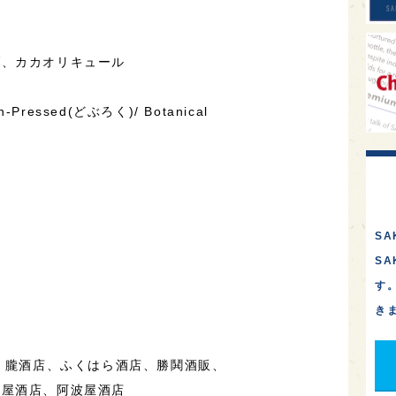
ブ、カカオリキュール
ssed(どぶろく)/ Botanical
SA
S
す
き
所、朧酒店、ふくはら酒店、勝鬨酒販、
角屋酒店、阿波屋酒店