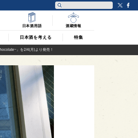
Twitt
F
日本酒用語
酒蔵情報
日本酒を考える
特集
ate~」を2/4(月)より発売！