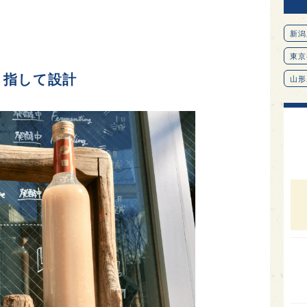
新潟
東京
目指して設計
山形
愛知
北海
オピ
広島
石川
富山
SAK
山口
大分
福岡