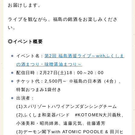
お届けします。
ライブを観ながら、福島の銘酒をお楽しみくださ
い。
◎イベント概要
イベント名：
第2回 福島酒援ライブ～withふくしま
の酒まつり・味噌醤油まつり～
配信日時：2月27日(土)18：00～20：00
チケット代：2,500円～ ※福島の日本酒（4合）、
特製おつまみ1袋付き
出演者：
(1)スパリゾートハワイアンズダンシングチーム
(2)ふくしま和楽器バンド #KOTOMEN大川義秋、
小湊美和・昭尚姉弟、遠藤元気、佐藤通芳
(3)デーモン閣下with ATOMIC POODLE & 田川ヒ