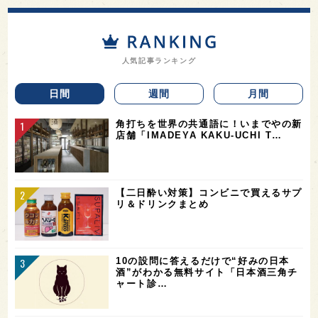
人気記事ランキング
日間
週間
月間
角打ちを世界の共通語に！いまでやの新
店舗「IMADEYA KAKU-UCHI T…
【二日酔い対策】コンビニで買えるサプ
リ＆ドリンクまとめ
10の設問に答えるだけで“好みの日本
酒”がわかる無料サイト「日本酒三角チ
ャート診…