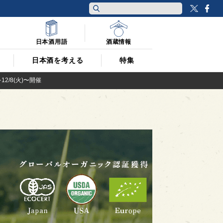
Twitt
F
日本酒用語
酒蔵情報
日本酒を考える
特集
/8(火)〜開催