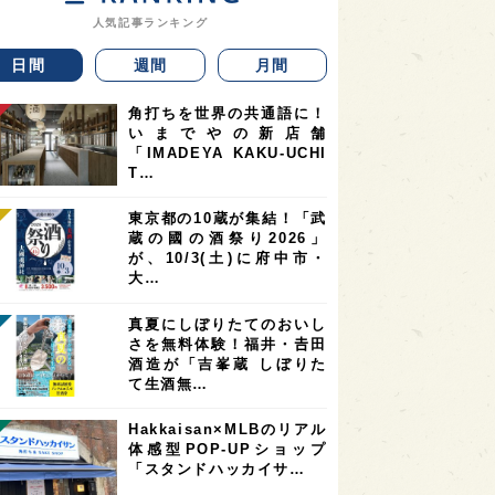
人気記事ランキング
日間
週間
月間
角打ちを世界の共通語に！
いまでやの新店舗
「IMADEYA KAKU-UCHI
T…
東京都の10蔵が集結！「武
蔵の國の酒祭り2026」
が、10/3(土)に府中市・
大…
真夏にしぼりたてのおいし
さを無料体験！福井・𠮷田
酒造が「吉峯蔵 しぼりた
て生酒無…
Hakkaisan×MLBのリアル
体感型POP-UPショップ
「スタンドハッカイサ…