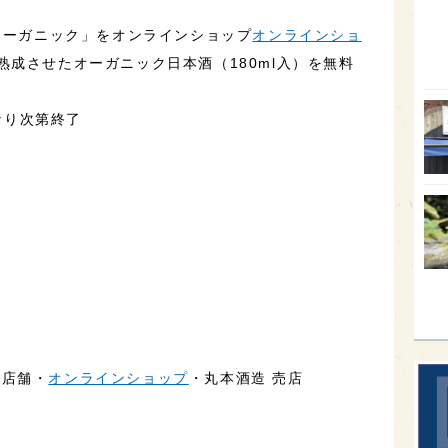
オー
 オーガニック」をオンラインショップ
オンラインショ
熟成させたオーガニック日本酒（180ml入）を無料
SA
香川
くなり次第終了
全蔵
群馬
イギ
歌舞
sak
い店舗・
オンラインショップ
・丸本酒造 売店