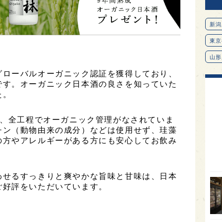
新潟
東京
山形
グローバルオーガニック認証を獲得しており、
愛知
です。オーガニック日本酒の良さを知っていた
北海
た。
オピ
は、全工程でオーガニック管理がなされていま
広島
チン（動物由来の成分）などは使用せず、珪藻
石川
の方やアレルギーがある方にも安心してお飲み
。
富山
SAK
わせるすっきりと爽やかな旨味と甘味は、日本
ご好評をいただいています。
山口
大分
福岡