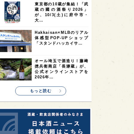
東京都の10蔵が集結！「武
2
2
2
蔵の國の酒祭り2026」
ストラリア
台湾
アジア
が、10/3(土)に府中市・
2
1
1
KEの時代を生きる
静岡県
長崎県
大…
1
1
1
県
現役蔵人
愛媛県
Hakkaisan×MLBのリアル
体感型POP-UPショップ
1
1
1
めぐり
シンガポール
カナダ
「スタンドハッカイサ…
1
1
1
1
県
熊本県
徳島県
北米
1
1
1
リス
ノルウェー
新宿区
オール埼玉で酒造り！藤﨑
摠兵衛商店「長瀞蔵」が、
1
1
1
伎町
沖縄県
鳥取県
公式オンラインストアを
2026年…
1
etimes_image_4
もっと読む