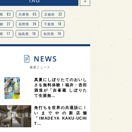
TAG
＋
83
65
33
県
兵庫県
京都府
27
24
18
都
長野県
千葉県
17
16
14
県
福島県
秋田県
14
14
13
県
宮城県
岐阜県
13
12
11
道
茨城県
栃木県
9
9
ニオンリーダーの視点
埼玉県
最新ニュース
8
7
7
県
山梨県
ヨーロッパ
真夏にしぼりたてのおいし
7
7
7
6
県
奈良県
滋賀県
和歌山県
さを無料体験！福井・𠮷田
酒造が「吉峯蔵 しぼりた
6
6
5
5
県
フランス
高知県
島根県
て生酒無…
5
5
5
4
E100
佐賀県
岡山県
岩手県
角打ちを世界の共通語に！
4
4
4
県
アメリカ
神奈川県
いまでやの新店舗
「IMADEYA KAKU-UCHI
4
3
3
3
県
三重県
大阪府
青森県
T…
3
3
3
2
県
スペイン
香港
福井県