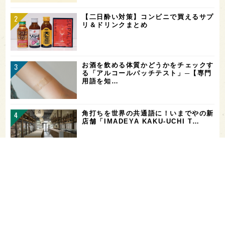
【二日酔い対策】コンビニで買えるサプ
リ＆ドリンクまとめ
お酒を飲める体質かどうかをチェックす
る「アルコールパッチテスト」─【専門
用語を知…
角打ちを世界の共通語に！いまでやの新
店舗「IMADEYA KAKU-UCHI T…
「飲み続ければ、お酒に強くなる」っ
て、本当？【日本酒好きの医師に聞く！
日本酒と健…