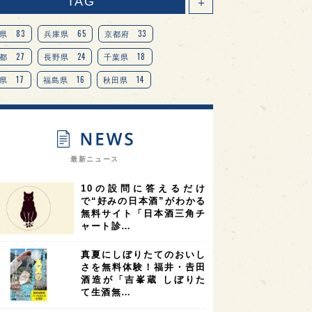
TAG
＋
83
65
33
県
兵庫県
京都府
27
24
18
都
長野県
千葉県
17
16
14
県
福島県
秋田県
14
14
13
県
宮城県
岐阜県
13
12
11
道
茨城県
栃木県
9
9
ニオンリーダーの視点
埼玉県
最新ニュース
8
7
7
県
山梨県
ヨーロッパ
10の設問に答えるだけ
7
7
7
6
県
奈良県
滋賀県
和歌山県
で“好みの日本酒”がわかる
無料サイト「日本酒三角チ
6
6
5
5
県
フランス
高知県
島根県
ャート診…
5
5
5
4
E100
佐賀県
岡山県
岩手県
真夏にしぼりたてのおいし
4
4
4
県
アメリカ
神奈川県
さを無料体験！福井・𠮷田
酒造が「吉峯蔵 しぼりた
4
3
3
3
県
三重県
大阪府
青森県
て生酒無…
3
3
3
2
県
スペイン
香港
福井県