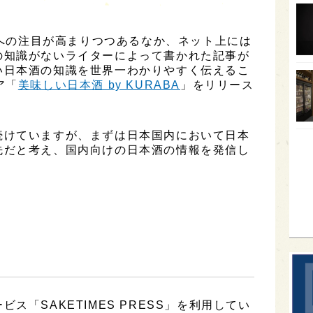
オー
本酒への注目が高まりつつあるなか、ネット上には
SA
の知識がないライターによって書かれた記事が
香川
い日本酒の知識を世界一わかりやすく伝えるこ
ア「
美味しい日本酒 by KURABA
」をリリース
全蔵
群馬
続けていますが、まずは日本国内において日本
イギ
先だと考え、国内向けの日本酒の情報を発信し
歌舞
sak
ス「SAKETIMES PRESS」を利用してい