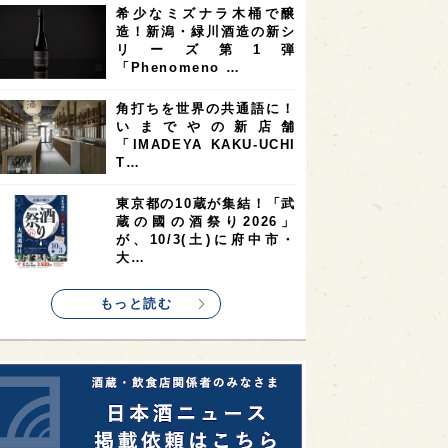
希少なミズナラ木桶で醸
2
2
2
造！新潟・緑川酒造の新シ
ストラリア
台湾
アジア
リーズ第1弾
2
1
1
KEの時代を生きる
静岡県
長崎県
「Phenomeno …
1
1
1
県
現役蔵人
愛媛県
角打ちを世界の共通語に！
いまでやの新店舗
1
1
1
めぐり
シンガポール
カナダ
「IMADEYA KAKU-UCHI
1
1
1
1
T…
県
熊本県
徳島県
北米
1
1
1
リス
ノルウェー
新宿区
東京都の10蔵が集結！「武
蔵の國の酒祭り2026」
1
1
1
伎町
沖縄県
鳥取県
が、10/3(土)に府中市・
大…
1
etimes_image_4
もっと読む