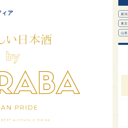
ディア
新潟
東京
山形
愛知
北海
オピ
広島
石川
富山
SAK
山口
大分
福岡