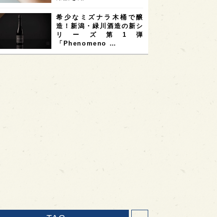
希少なミズナラ木桶で醸
造！新潟・緑川酒造の新シ
リーズ第1弾
「Phenomeno …