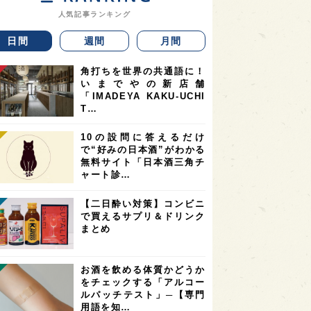
人気記事ランキング
日間
週間
月間
角打ちを世界の共通語に！
いまでやの新店舗
「IMADEYA KAKU-UCHI
T…
10の設問に答えるだけ
で“好みの日本酒”がわかる
無料サイト「日本酒三角チ
ャート診…
【二日酔い対策】コンビニ
で買えるサプリ＆ドリンク
まとめ
お酒を飲める体質かどうか
をチェックする「アルコー
ルパッチテスト」─【専門
用語を知…